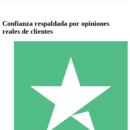
Confianza respaldada por opiniones
reales de clientes
Paquetes de Créditos Individuales
Paga según el uso con créditos de descarga. Sin compromiso
mensual.
1 Descarga
10
US$
00