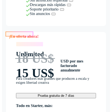
Sin atribución requerida
Descargas más rápidas
Soporte prioritario
Sin anuncios
¡En oferta ahora!
¡En oferta ahora!
Unlimited
18 US$
USD por mes
facturado
15 US$
anualmente
Para creadores más grandes que producen a escala y
exigen libertad creativa
Prueba gratuita de 7 días
Todo en Starter, más: