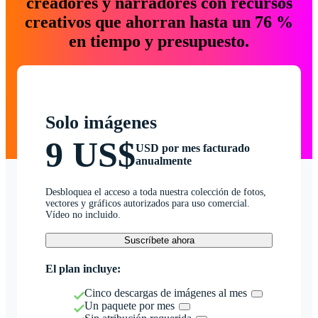
creadores y narradores con recursos
creativos que ahorran hasta un 76 %
en tiempo y presupuesto.
Solo imágenes
9 US$
USD por mes facturado
anualmente
Desbloquea el acceso a toda nuestra colección de fotos,
vectores y gráficos autorizados para uso comercial.
Vídeo no incluido.
Suscríbete ahora
El plan incluye:
Cinco descargas de imágenes al mes
Un paquete por mes