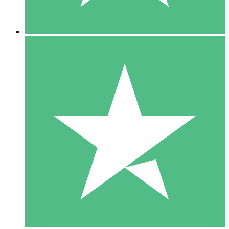
5 Descargas
15
US$
00
10 Descargas
20
US$
00