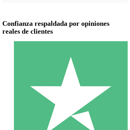
Confianza respaldada por opiniones
reales de clientes
Paquetes de Créditos Individuales
Paga según el uso con créditos de descarga. Sin compromiso
mensual.
1 Descarga
10
US$
00