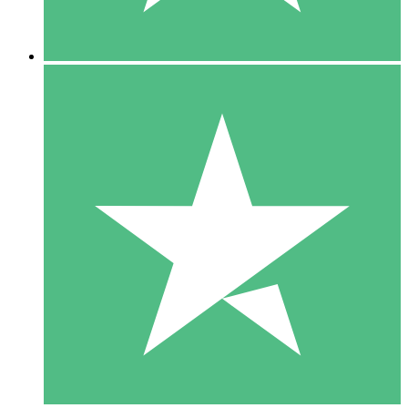
5 Descargas
15
US$
00
10 Descargas
20
US$
00