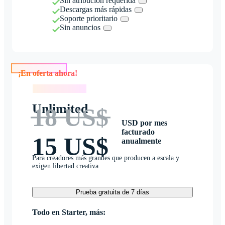
Sin atribución requerida
Descargas más rápidas
Soporte prioritario
Sin anuncios
¡En oferta ahora!
¡En oferta ahora!
Unlimited
18 US$
USD por mes
facturado
15 US$
anualmente
Para creadores más grandes que producen a escala y
exigen libertad creativa
Prueba gratuita de 7 días
Todo en Starter, más: