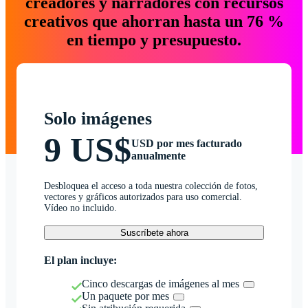
creadores y narradores con recursos
creativos que ahorran hasta un 76 %
en tiempo y presupuesto.
Solo imágenes
9 US$
USD por mes facturado
anualmente
Desbloquea el acceso a toda nuestra colección de fotos,
vectores y gráficos autorizados para uso comercial.
Vídeo no incluido.
Suscríbete ahora
El plan incluye:
Cinco descargas de imágenes al mes
Un paquete por mes