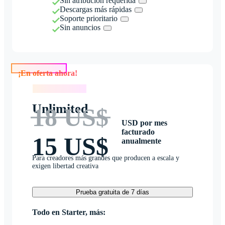
Sin atribución requerida
Descargas más rápidas
Soporte prioritario
Sin anuncios
¡En oferta ahora!
¡En oferta ahora!
Unlimited
18 US$
USD por mes
facturado
15 US$
anualmente
Para creadores más grandes que producen a escala y
exigen libertad creativa
Prueba gratuita de 7 días
Todo en Starter, más: