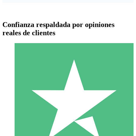
Confianza respaldada por opiniones
reales de clientes
Paquetes de Créditos Individuales
Paga según el uso con créditos de descarga. Sin compromiso
mensual.
1 Descarga
10
US$
00