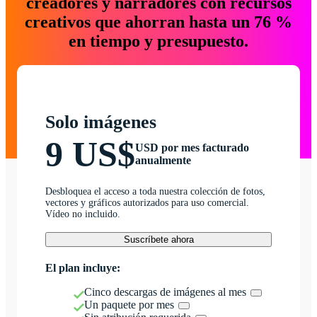
creadores y narradores con recursos
creativos que ahorran hasta un 76 %
en tiempo y presupuesto.
Solo imágenes
9 US$
USD por mes facturado
anualmente
Desbloquea el acceso a toda nuestra colección de fotos,
vectores y gráficos autorizados para uso comercial.
Vídeo no incluido.
Suscríbete ahora
El plan incluye:
Cinco descargas de imágenes al mes
Un paquete por mes