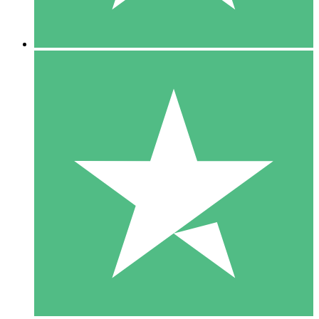
5 Descargas
15
US$
00
10 Descargas
20
US$
00