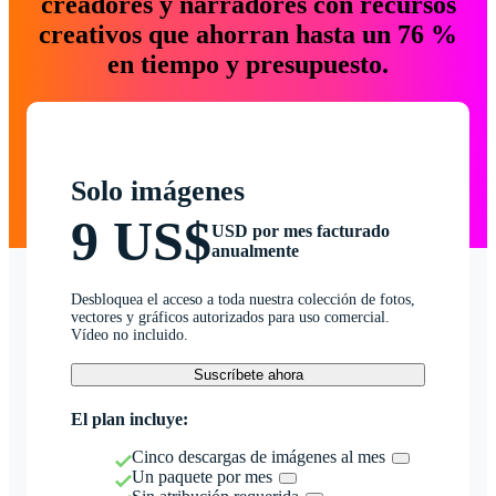
creadores y narradores con recursos
creativos que ahorran hasta un 76 %
en tiempo y presupuesto.
Solo imágenes
9 US$
USD por mes facturado
anualmente
Desbloquea el acceso a toda nuestra colección de fotos,
vectores y gráficos autorizados para uso comercial.
Vídeo no incluido.
Suscríbete ahora
El plan incluye:
Cinco descargas de imágenes al mes
Un paquete por mes