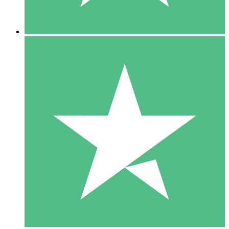
5 Descargas
15
US$
00
10 Descargas
20
US$
00