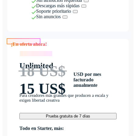
Sin atribución requerida
Descargas más rápidas
Soporte prioritario
Sin anuncios
¡En oferta ahora!
¡En oferta ahora!
Unlimited
18 US$
USD por mes
facturado
15 US$
anualmente
Para creadores más grandes que producen a escala y
exigen libertad creativa
Prueba gratuita de 7 días
Todo en Starter, más: