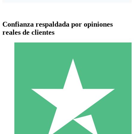
Confianza respaldada por opiniones
reales de clientes
Paquetes de Créditos Individuales
Paga según el uso con créditos de descarga. Sin compromiso
mensual.
1 Descarga
10
US$
00