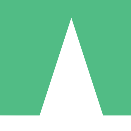
Paquetes de Créditos Individuales
Paga según el uso con créditos de descarga. Sin compromiso mensual.
1 Descarga
5 Descargas
10 Descargas
10
15
20
US$
00
US$
00
US$
00