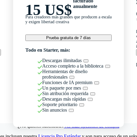
facturado
15 US$
anualmente
Para creadores más grandes que producen a escala
y exigen libertad creativa
Prueba gratuita de 7 días
Todo en Starter, más:
Descargas ilimitadas
Acceso completo a la biblioteca
Herramientas de diseño
profesionales
Funciones de IA premium
Un paquete por mes
Sin atribución requerida
Descargas más rápidas
Soporte prioritario
Sin anuncios
¿No quieres suscribirte?
Ver más opciones de compra
es incluyen nuestra
Licencia Pro Estándar
y son para acceso de un solo