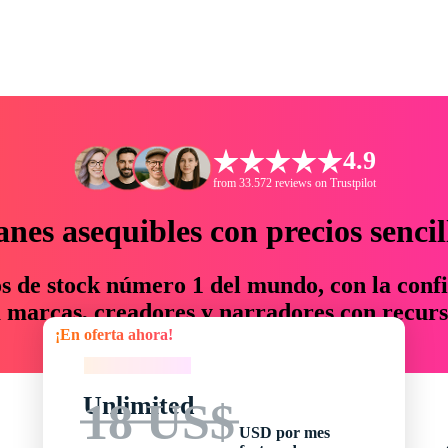
4.9
from 33.572 reviews on Trustpilot
anes asequibles con precios sencil
os de stock número 1 del mundo, con la confi
marcas, creadores y narradores con recurs
¡En oferta ahora!
un 76 % en tiempo y presupuesto.
¡En oferta ahora!
Unlimited
18 US$
USD por mes