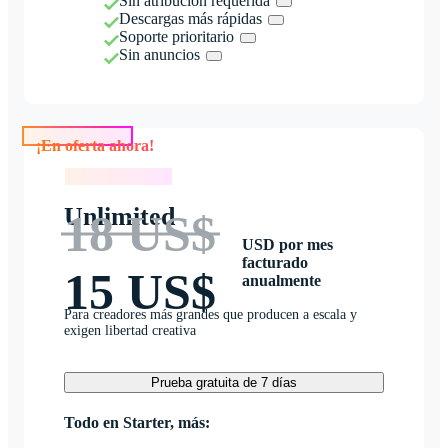
Sin atribución requerida
Descargas más rápidas
Soporte prioritario
Sin anuncios
¡En oferta ahora!
¡En oferta ahora!
Unlimited
18 US$
USD por mes
facturado
15 US$
anualmente
Para creadores más grandes que producen a escala y
exigen libertad creativa
Prueba gratuita de 7 días
Todo en Starter, más: