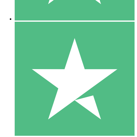
5 Descargas
15
US$
00
10 Descargas
20
US$
00