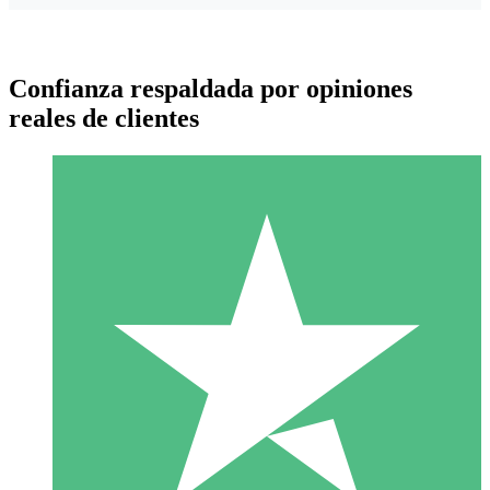
Confianza respaldada por opiniones
reales de clientes
Paquetes de Créditos Individuales
Paga según el uso con créditos de descarga. Sin compromiso
mensual.
1 Descarga
10
US$
00