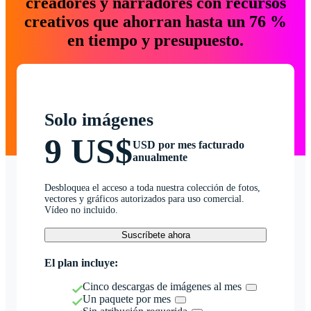
creadores y narradores con recursos
creativos que ahorran hasta un 76 %
en tiempo y presupuesto.
Solo imágenes
9 US$
USD por mes facturado
anualmente
Desbloquea el acceso a toda nuestra colección de fotos,
vectores y gráficos autorizados para uso comercial.
Vídeo no incluido.
Suscríbete ahora
El plan incluye:
Cinco descargas de imágenes al mes
Un paquete por mes