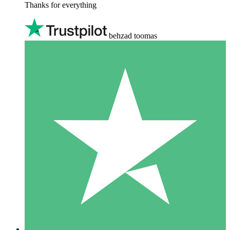
Thanks for everything
behzad toomas