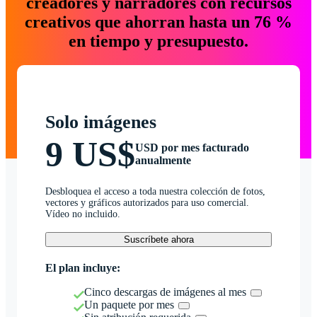
creadores y narradores con recursos
creativos que ahorran hasta un 76 %
en tiempo y presupuesto.
Solo imágenes
9 US$
USD por mes facturado
anualmente
Desbloquea el acceso a toda nuestra colección de fotos,
vectores y gráficos autorizados para uso comercial.
Vídeo no incluido.
Suscríbete ahora
El plan incluye:
Cinco descargas de imágenes al mes
Un paquete por mes