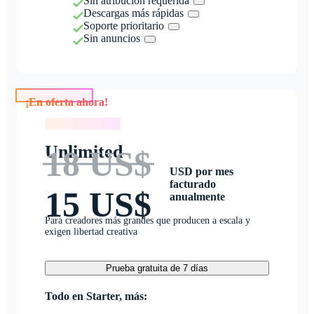
Sin atribución requerida
Descargas más rápidas
Soporte prioritario
Sin anuncios
¡En oferta ahora!
¡En oferta ahora!
Unlimited
18 US$
USD por mes
facturado
15 US$
anualmente
Para creadores más grandes que producen a escala y
exigen libertad creativa
Prueba gratuita de 7 días
Todo en Starter, más: