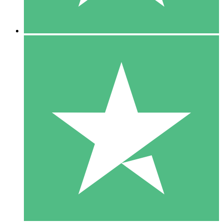
5 Descargas
15
US$
00
10 Descargas
20
US$
00