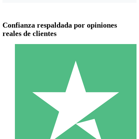
Confianza respaldada por opiniones
reales de clientes
Paquetes de Créditos Individuales
Paga según el uso con créditos de descarga. Sin compromiso
mensual.
1 Descarga
10
US$
00