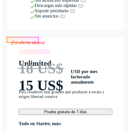
Sin atribución requerida
Descargas más rápidas
Soporte prioritario
Sin anuncios
¡En oferta ahora!
¡En oferta ahora!
Unlimited
18 US$
USD por mes
facturado
15 US$
anualmente
Para creadores más grandes que producen a escala y
exigen libertad creativa
Prueba gratuita de 7 días
Todo en Starter, más: