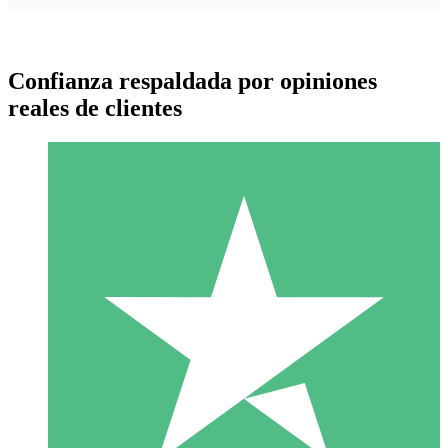
Confianza respaldada por opiniones
reales de clientes
Paquetes de Créditos Individuales
Paga según el uso con créditos de descarga. Sin compromiso
mensual.
1 Descarga
10
US$
00