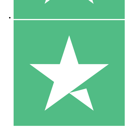
5 Descargas
15
US$
00
10 Descargas
20
US$
00