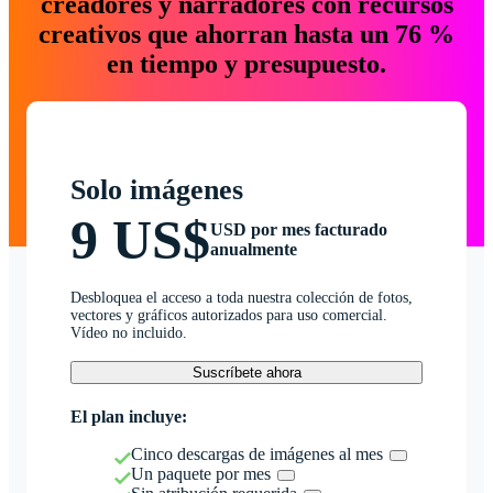
creadores y narradores con recursos
creativos que ahorran hasta un 76 %
en tiempo y presupuesto.
Solo imágenes
9 US$
USD por mes facturado
anualmente
Desbloquea el acceso a toda nuestra colección de fotos,
vectores y gráficos autorizados para uso comercial.
Vídeo no incluido.
Suscríbete ahora
El plan incluye:
Cinco descargas de imágenes al mes
Un paquete por mes