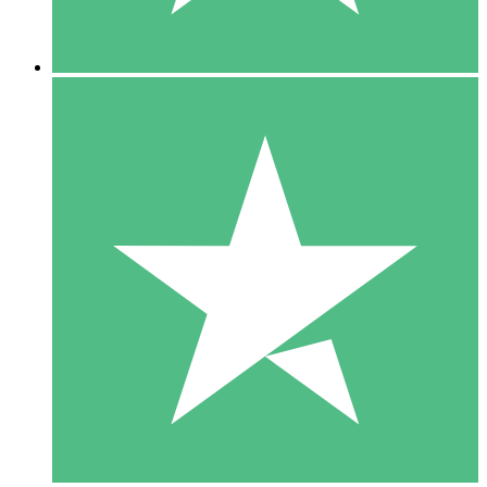
5 Descargas
15
US$
00
10 Descargas
20
US$
00