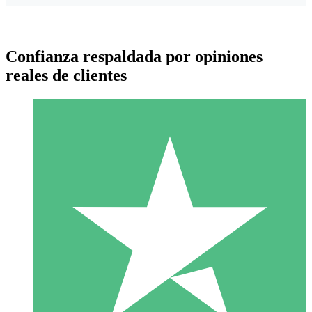
Confianza respaldada por opiniones
reales de clientes
Paquetes de Créditos Individuales
Paga según el uso con créditos de descarga. Sin compromiso
mensual.
1 Descarga
10
US$
00