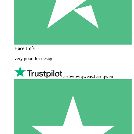
Hace 1 día
very good for design
asdwqwrqweasd asdqwerq