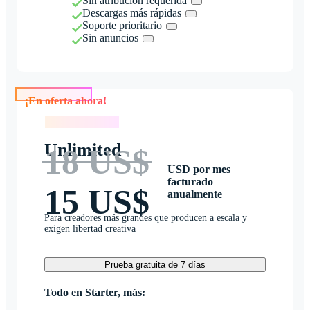
Sin atribución requerida
Descargas más rápidas
Soporte prioritario
Sin anuncios
¡En oferta ahora!
¡En oferta ahora!
Unlimited
18 US$
USD por mes
facturado
15 US$
anualmente
Para creadores más grandes que producen a escala y
exigen libertad creativa
Prueba gratuita de 7 días
Todo en Starter, más: