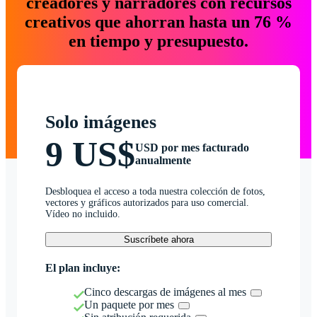
creadores y narradores con recursos
creativos que ahorran hasta un 76 %
en tiempo y presupuesto.
Solo imágenes
9 US$
USD por mes facturado
anualmente
Desbloquea el acceso a toda nuestra colección de fotos,
vectores y gráficos autorizados para uso comercial.
Vídeo no incluido.
Suscríbete ahora
El plan incluye:
Cinco descargas de imágenes al mes
Un paquete por mes