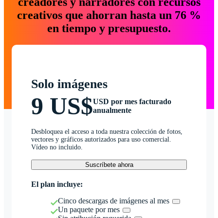
creadores y narradores con recursos
creativos que ahorran hasta un 76 %
en tiempo y presupuesto.
Solo imágenes
9 US$
USD por mes facturado
anualmente
Desbloquea el acceso a toda nuestra colección de fotos,
vectores y gráficos autorizados para uso comercial.
Vídeo no incluido.
Suscríbete ahora
El plan incluye:
Cinco descargas de imágenes al mes
Un paquete por mes