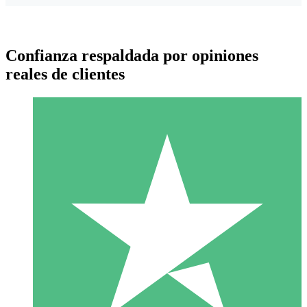
Confianza respaldada por opiniones
reales de clientes
Paquetes de Créditos Individuales
Paga según el uso con créditos de descarga. Sin compromiso
mensual.
1 Descarga
10
US$
00