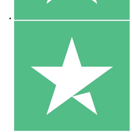
5 Descargas
15
US$
00
10 Descargas
20
US$
00