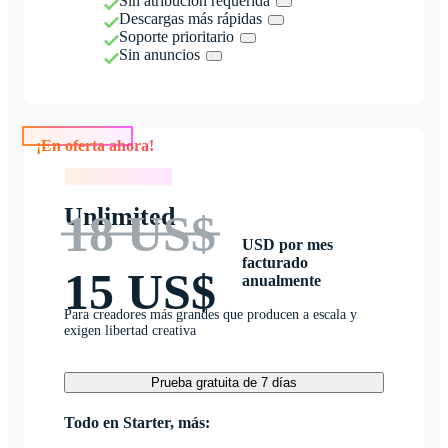
Sin atribución requerida
Descargas más rápidas
Soporte prioritario
Sin anuncios
¡En oferta ahora!
¡En oferta ahora!
Unlimited
18 US$
USD por mes
facturado
15 US$
anualmente
Para creadores más grandes que producen a escala y
exigen libertad creativa
Prueba gratuita de 7 días
Todo en Starter, más: