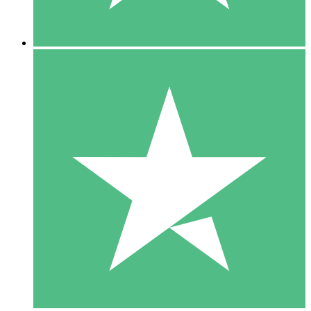
5 Descargas
15
US$
00
10 Descargas
20
US$
00