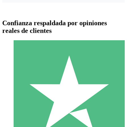
Confianza respaldada por opiniones
reales de clientes
Paquetes de Créditos Individuales
Paga según el uso con créditos de descarga. Sin compromiso
mensual.
1 Descarga
10
US$
00