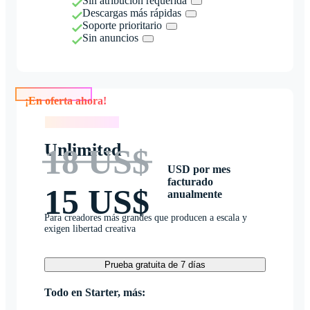
Sin atribución requerida
Descargas más rápidas
Soporte prioritario
Sin anuncios
¡En oferta ahora!
¡En oferta ahora!
Unlimited
18 US$
USD por mes
facturado
15 US$
anualmente
Para creadores más grandes que producen a escala y
exigen libertad creativa
Prueba gratuita de 7 días
Todo en Starter, más: