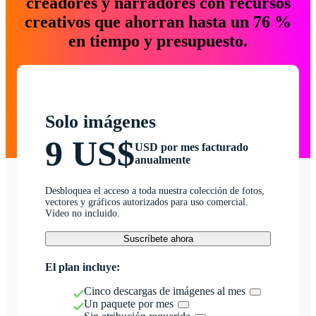
creadores y narradores con recursos
creativos que ahorran hasta un 76 %
en tiempo y presupuesto.
Solo imágenes
9 US$
USD por mes facturado
anualmente
Desbloquea el acceso a toda nuestra colección de fotos,
vectores y gráficos autorizados para uso comercial.
Vídeo no incluido.
Suscríbete ahora
El plan incluye:
Cinco descargas de imágenes al mes
Un paquete por mes