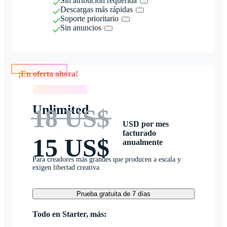
Sin atribución requerida
Descargas más rápidas
Soporte prioritario
Sin anuncios
¡En oferta ahora!
¡En oferta ahora!
Unlimited
18 US$
USD por mes
facturado
15 US$
anualmente
Para creadores más grandes que producen a escala y
exigen libertad creativa
Prueba gratuita de 7 días
Todo en Starter, más: