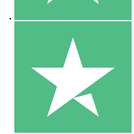
5 Descargas
15
US$
00
10 Descargas
20
US$
00