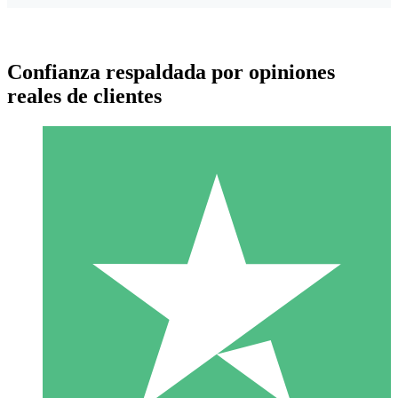
Confianza respaldada por opiniones
reales de clientes
Paquetes de Créditos Individuales
Paga según el uso con créditos de descarga. Sin compromiso
mensual.
1 Descarga
10
US$
00