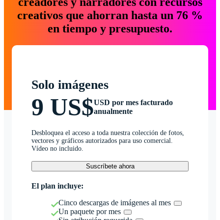
creadores y narradores con recursos
creativos que ahorran hasta un 76 %
en tiempo y presupuesto.
Solo imágenes
9 US$
USD por mes facturado
anualmente
Desbloquea el acceso a toda nuestra colección de fotos,
vectores y gráficos autorizados para uso comercial.
Vídeo no incluido.
Suscríbete ahora
El plan incluye:
Cinco descargas de imágenes al mes
Un paquete por mes