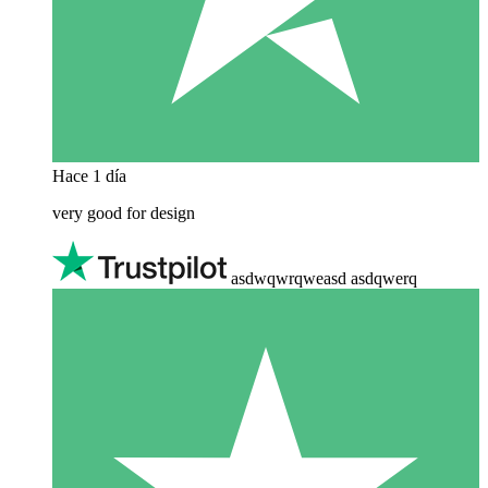
Hace 1 día
very good for design
asdwqwrqweasd asdqwerq