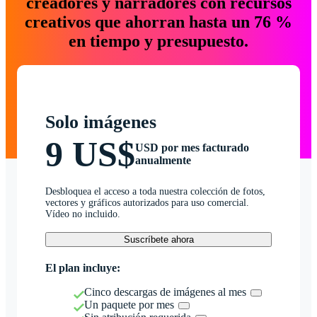
creadores y narradores con recursos
creativos que ahorran hasta un 76 %
en tiempo y presupuesto.
Solo imágenes
9 US$
USD por mes facturado
anualmente
Desbloquea el acceso a toda nuestra colección de fotos,
vectores y gráficos autorizados para uso comercial.
Vídeo no incluido.
Suscríbete ahora
El plan incluye:
Cinco descargas de imágenes al mes
Un paquete por mes