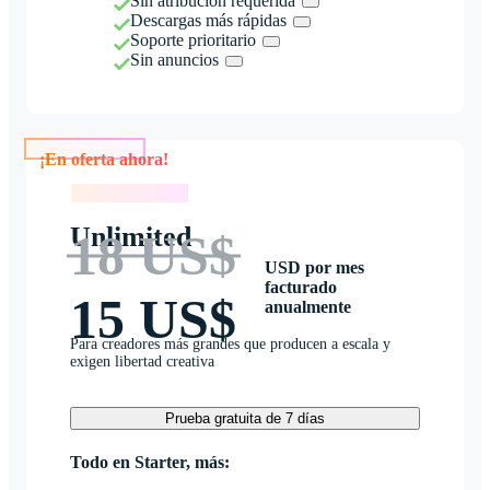
Sin atribución requerida
Descargas más rápidas
Soporte prioritario
Sin anuncios
¡En oferta ahora!
¡En oferta ahora!
Unlimited
18 US$
USD por mes
facturado
15 US$
anualmente
Para creadores más grandes que producen a escala y
exigen libertad creativa
Prueba gratuita de 7 días
Todo en Starter, más: