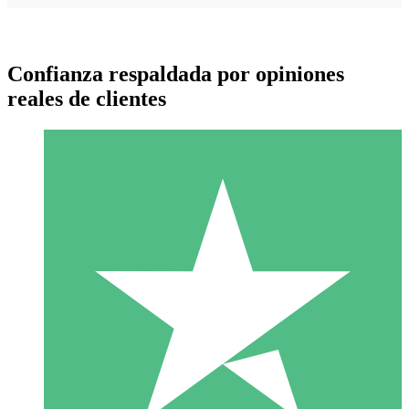
Confianza respaldada por opiniones
reales de clientes
Paquetes de Créditos Individuales
Paga según el uso con créditos de descarga. Sin compromiso
mensual.
1 Descarga
10
US$
00