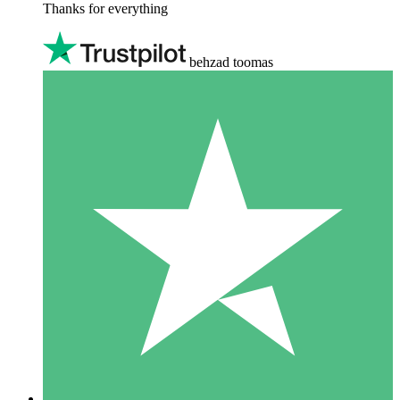
Thanks for everything
behzad toomas