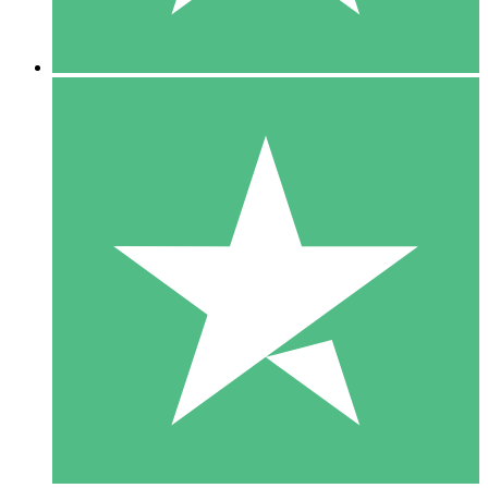
5 Descargas
15
US$
00
10 Descargas
20
US$
00