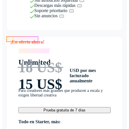
Sin atribución requerida
Descargas más rápidas
Soporte prioritario
Sin anuncios
¡En oferta ahora!
¡En oferta ahora!
Unlimited
18 US$
USD por mes
facturado
15 US$
anualmente
Para creadores más grandes que producen a escala y
exigen libertad creativa
Prueba gratuita de 7 días
Todo en Starter, más: