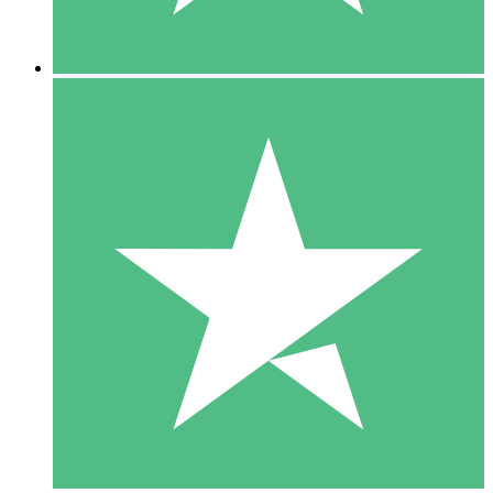
5 Descargas
15
US$
00
10 Descargas
20
US$
00