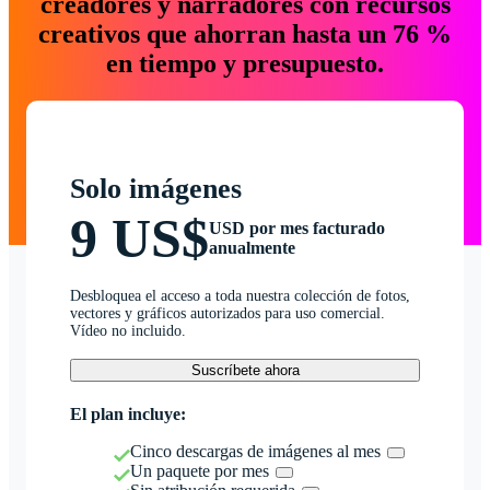
creadores y narradores con recursos
creativos que ahorran hasta un 76 %
en tiempo y presupuesto.
Solo imágenes
9 US$
USD por mes facturado
anualmente
Desbloquea el acceso a toda nuestra colección de fotos,
vectores y gráficos autorizados para uso comercial.
Vídeo no incluido.
Suscríbete ahora
El plan incluye:
Cinco descargas de imágenes al mes
Un paquete por mes