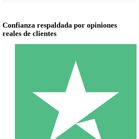
Confianza respaldada por opiniones
reales de clientes
Paquetes de Créditos Individuales
Paga según el uso con créditos de descarga. Sin compromiso
mensual.
1 Descarga
10
US$
00