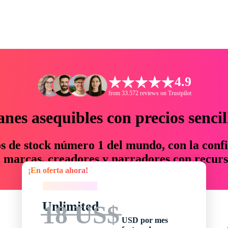
4.9
from 33.572 reviews on Trustpilot
anes asequibles con precios sencil
os de stock número 1 del mundo, con la confi
marcas, creadores y narradores con recurs
¡En oferta ahora!
un 76 % en tiempo y presupuesto.
¡En oferta ahora!
Unlimited
18 US$
USD por mes