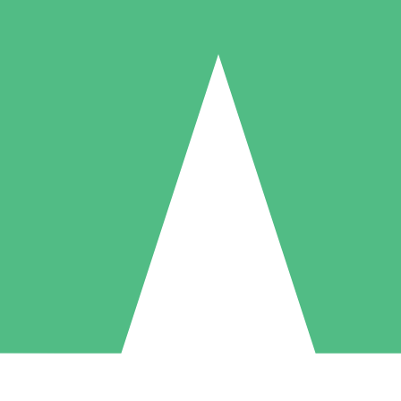
Paquetes de Créditos Individuales
Paga según el uso con créditos de descarga. Sin compromiso mensual.
1 Descarga
5 Descargas
10 Descargas
10
15
20
US$
00
US$
00
US$
00