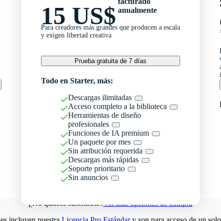
facturado
15 US$
anualmente
Para creadores más grandes que producen a escala
y exigen libertad creativa
Prueba gratuita de 7 días
Todo en Starter, más:
Descargas ilimitadas
Acceso completo a la biblioteca
Herramientas de diseño
profesionales
Funciones de IA premium
Un paquete por mes
Sin atribución requerida
Descargas más rápidas
Soporte prioritario
Sin anuncios
¿No quieres suscribirte?
Ver más opciones de compra
es incluyen nuestra
Licencia Pro Estándar
y son para acceso de un solo