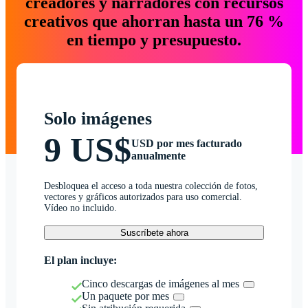
creadores y narradores con recursos
creativos que ahorran hasta un 76 %
en tiempo y presupuesto.
Solo imágenes
9 US$
USD por mes facturado
anualmente
Desbloquea el acceso a toda nuestra colección de fotos,
vectores y gráficos autorizados para uso comercial.
Vídeo no incluido.
Suscríbete ahora
El plan incluye:
Cinco descargas de imágenes al mes
Un paquete por mes