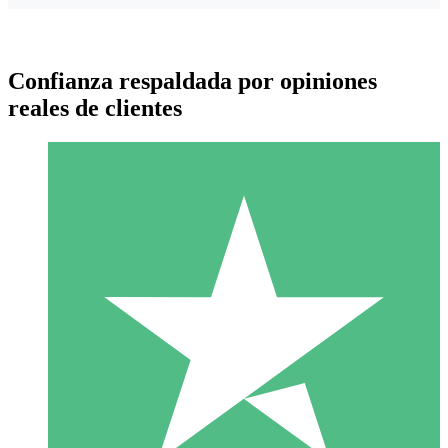
Confianza respaldada por opiniones
reales de clientes
Paquetes de Créditos Individuales
Paga según el uso con créditos de descarga. Sin compromiso
mensual.
1 Descarga
10
US$
00