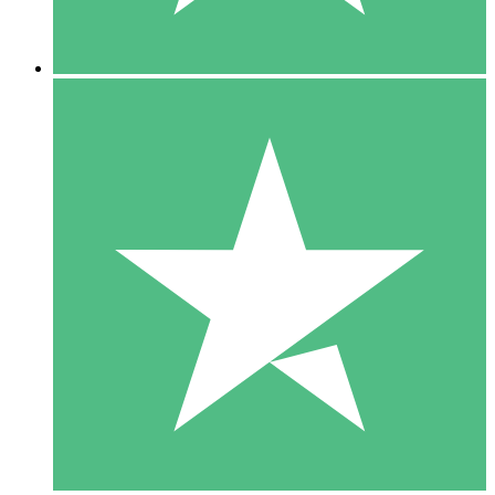
5 Descargas
15
US$
00
10 Descargas
20
US$
00