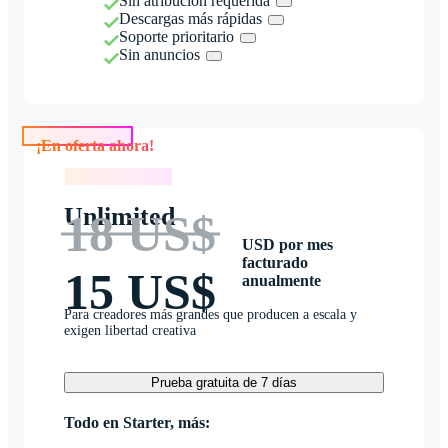
Sin atribución requerida
Descargas más rápidas
Soporte prioritario
Sin anuncios
¡En oferta ahora!
¡En oferta ahora!
Unlimited
18 US$
USD por mes
facturado
15 US$
anualmente
Para creadores más grandes que producen a escala y
exigen libertad creativa
Prueba gratuita de 7 días
Todo en Starter, más: