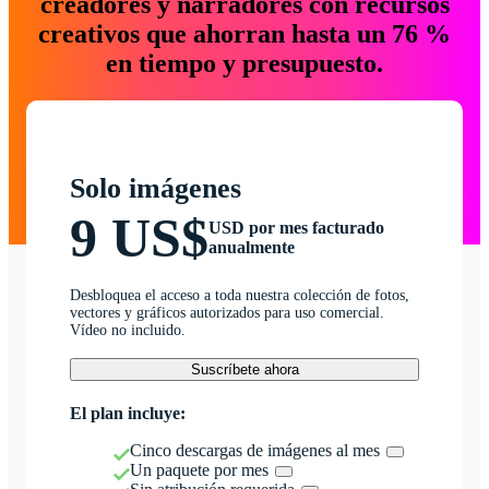
creadores y narradores con recursos
creativos que ahorran hasta un 76 %
en tiempo y presupuesto.
Solo imágenes
9 US$
USD por mes facturado
anualmente
Desbloquea el acceso a toda nuestra colección de fotos,
vectores y gráficos autorizados para uso comercial.
Vídeo no incluido.
Suscríbete ahora
El plan incluye:
Cinco descargas de imágenes al mes
Un paquete por mes