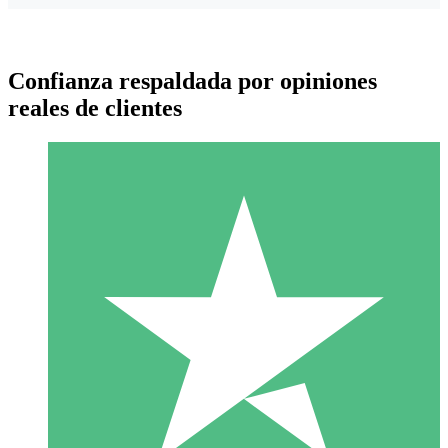
Confianza respaldada por opiniones
reales de clientes
Paquetes de Créditos Individuales
Paga según el uso con créditos de descarga. Sin compromiso
mensual.
1 Descarga
10
US$
00