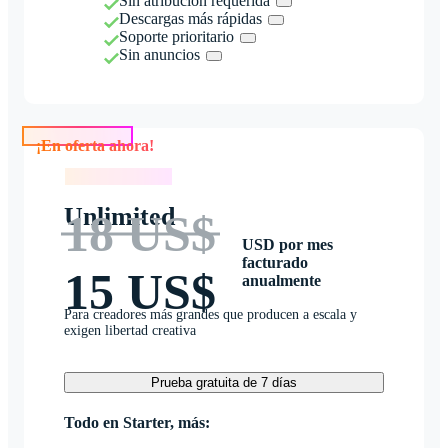
Sin atribución requerida
Descargas más rápidas
Soporte prioritario
Sin anuncios
¡En oferta ahora!
¡En oferta ahora!
Unlimited
18 US$
USD por mes
facturado
15 US$
anualmente
Para creadores más grandes que producen a escala y
exigen libertad creativa
Prueba gratuita de 7 días
Todo en Starter, más: