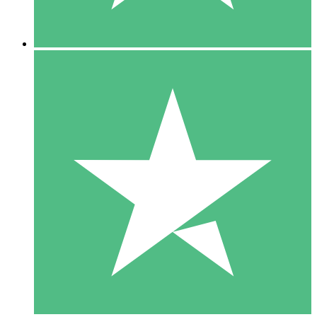
5 Descargas
15
US$
00
10 Descargas
20
US$
00