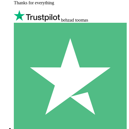
Thanks for everything
behzad toomas