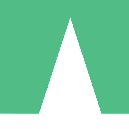
Paquetes de Créditos Individuales
Paga según el uso con créditos de descarga. Sin compromiso mensual.
1 Descarga
5 Descargas
10 Descargas
10
15
20
US$
00
US$
00
US$
00