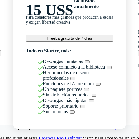
facturado
15 US$
anualmente
Para creadores más grandes que producen a escala
y exigen libertad creativa
Prueba gratuita de 7 días
Todo en Starter, más:
Descargas ilimitadas
Acceso completo a la biblioteca
Herramientas de diseño
profesionales
Funciones de IA premium
Un paquete por mes
Sin atribución requerida
Descargas más rápidas
Soporte prioritario
Sin anuncios
¿No quieres suscribirte?
Ver más opciones de compra
es incluyen nuestra
Licencia Pro Estándar
y son para acceso de un solo