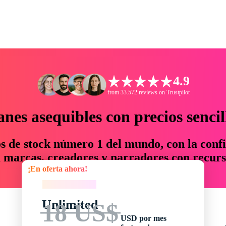
4.9
from 33.572 reviews on Trustpilot
anes asequibles con precios sencil
os de stock número 1 del mundo, con la confi
marcas, creadores y narradores con recurs
¡En oferta ahora!
un 76 % en tiempo y presupuesto.
¡En oferta ahora!
Unlimited
18 US$
USD por mes