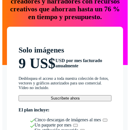
creadores y narradores con recursos
creativos que ahorran hasta un 76 %
en tiempo y presupuesto.
Solo imágenes
9 US$
USD por mes facturado
anualmente
Desbloquea el acceso a toda nuestra colección de fotos,
vectores y gráficos autorizados para uso comercial.
Vídeo no incluido.
Suscríbete ahora
El plan incluye:
Cinco descargas de imágenes al mes
Un paquete por mes