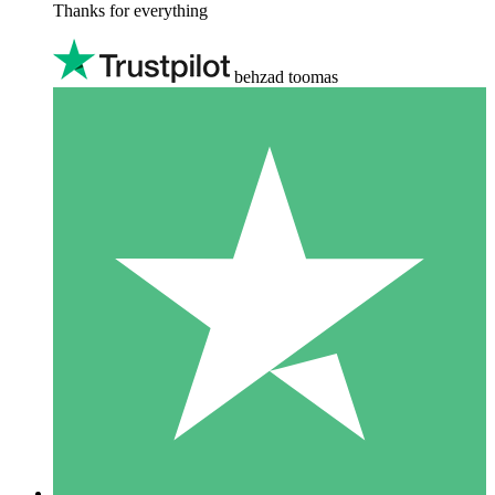
Thanks for everything
behzad toomas