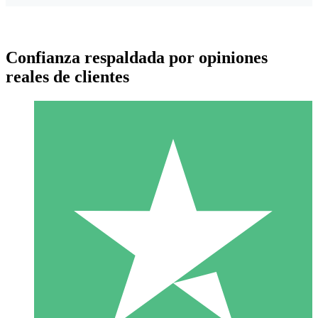
Confianza respaldada por opiniones
reales de clientes
Paquetes de Créditos Individuales
Paga según el uso con créditos de descarga. Sin compromiso
mensual.
1 Descarga
10
US$
00