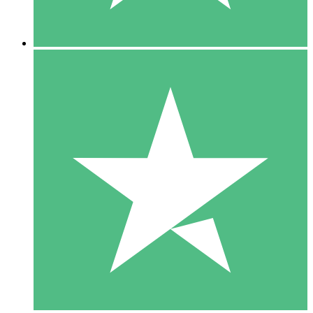
5 Descargas
15
US$
00
10 Descargas
20
US$
00