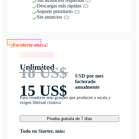
Sin atribución requerida
Descargas más rápidas
Soporte prioritario
Sin anuncios
¡En oferta ahora!
¡En oferta ahora!
Unlimited
18 US$
USD por mes
facturado
15 US$
anualmente
Para creadores más grandes que producen a escala y
exigen libertad creativa
Prueba gratuita de 7 días
Todo en Starter, más: