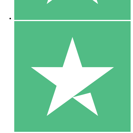
5 Descargas
15
US$
00
10 Descargas
20
US$
00