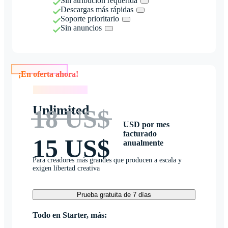
Sin atribución requerida
Descargas más rápidas
Soporte prioritario
Sin anuncios
¡En oferta ahora!
¡En oferta ahora!
Unlimited
18 US$
USD por mes
facturado
15 US$
anualmente
Para creadores más grandes que producen a escala y
exigen libertad creativa
Prueba gratuita de 7 días
Todo en Starter, más: