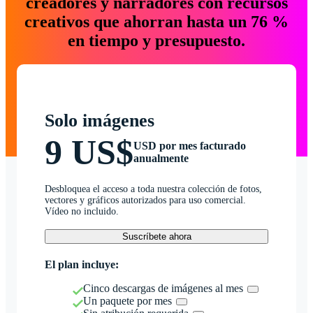
creadores y narradores con recursos
creativos que ahorran hasta un 76 %
en tiempo y presupuesto.
Solo imágenes
9 US$
USD por mes facturado
anualmente
Desbloquea el acceso a toda nuestra colección de fotos,
vectores y gráficos autorizados para uso comercial.
Vídeo no incluido.
Suscríbete ahora
El plan incluye:
Cinco descargas de imágenes al mes
Un paquete por mes