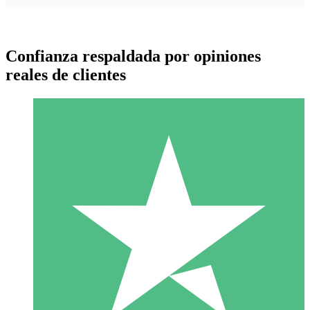
Confianza respaldada por opiniones
reales de clientes
Paquetes de Créditos Individuales
Paga según el uso con créditos de descarga. Sin compromiso
mensual.
1 Descarga
10
US$
00