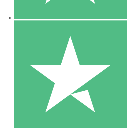
5 Descargas
15
US$
00
10 Descargas
20
US$
00