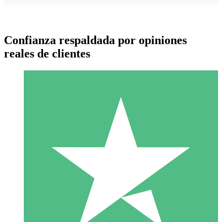
Confianza respaldada por opiniones
reales de clientes
Paquetes de Créditos Individuales
Paga según el uso con créditos de descarga. Sin compromiso
mensual.
1 Descarga
10
US$
00