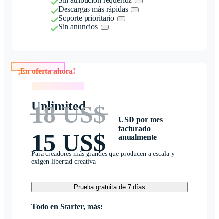
Sin atribución requerida
Descargas más rápidas
Soporte prioritario
Sin anuncios
¡En oferta ahora!
¡En oferta ahora!
Unlimited
18 US$
USD por mes
facturado
15 US$
anualmente
Para creadores más grandes que producen a escala y
exigen libertad creativa
Prueba gratuita de 7 días
Todo en Starter, más: