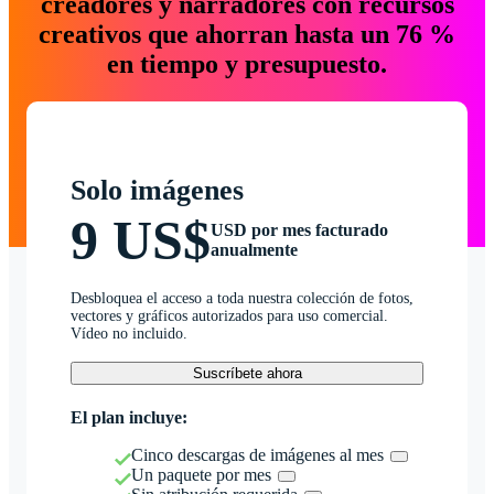
creadores y narradores con recursos
creativos que ahorran hasta un 76 %
en tiempo y presupuesto.
Solo imágenes
9 US$
USD por mes facturado
anualmente
Desbloquea el acceso a toda nuestra colección de fotos,
vectores y gráficos autorizados para uso comercial.
Vídeo no incluido.
Suscríbete ahora
El plan incluye:
Cinco descargas de imágenes al mes
Un paquete por mes