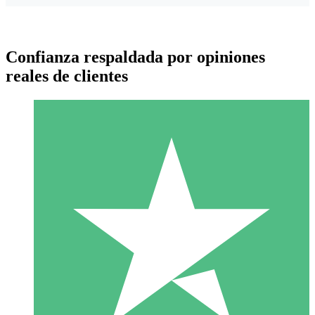
Confianza respaldada por opiniones
reales de clientes
Paquetes de Créditos Individuales
Paga según el uso con créditos de descarga. Sin compromiso
mensual.
1 Descarga
10
US$
00