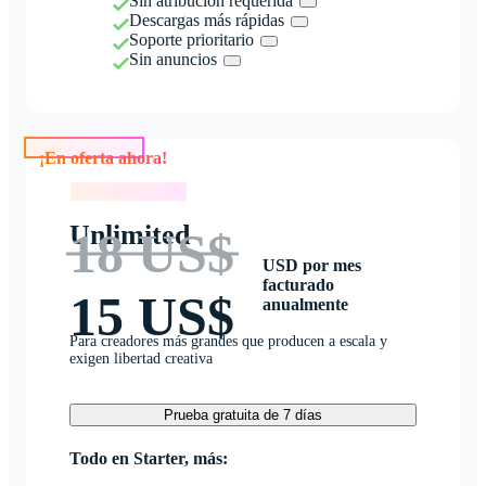
Sin atribución requerida
Descargas más rápidas
Soporte prioritario
Sin anuncios
¡En oferta ahora!
¡En oferta ahora!
Unlimited
18 US$
USD por mes
facturado
15 US$
anualmente
Para creadores más grandes que producen a escala y
exigen libertad creativa
Prueba gratuita de 7 días
Todo en Starter, más: