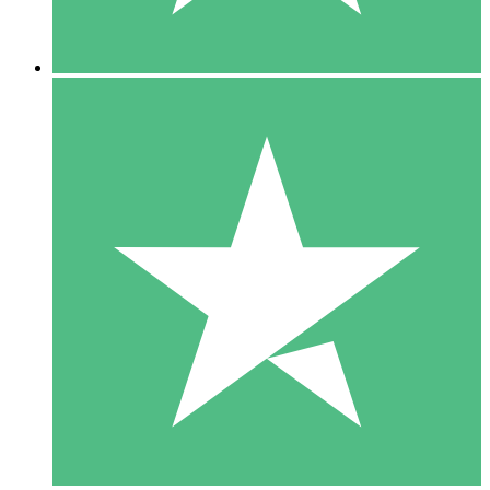
5 Descargas
15
US$
00
10 Descargas
20
US$
00