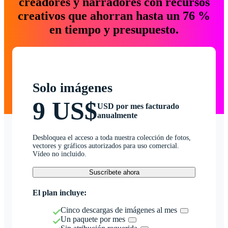
creadores y narradores con recursos
creativos que ahorran hasta un 76 %
en tiempo y presupuesto.
Solo imágenes
9 US$
USD por mes facturado
anualmente
Desbloquea el acceso a toda nuestra colección de fotos,
vectores y gráficos autorizados para uso comercial.
Vídeo no incluido.
Suscríbete ahora
El plan incluye:
Cinco descargas de imágenes al mes
Un paquete por mes