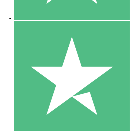
5 Descargas
15
US$
00
10 Descargas
20
US$
00