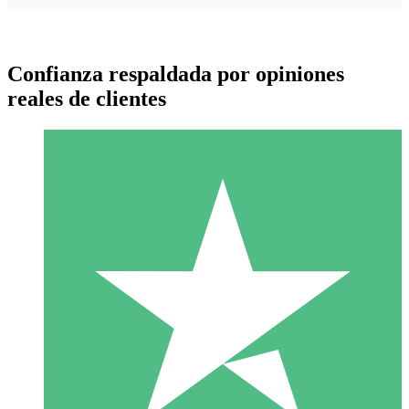
Confianza respaldada por opiniones
reales de clientes
Paquetes de Créditos Individuales
Paga según el uso con créditos de descarga. Sin compromiso
mensual.
1 Descarga
10
US$
00