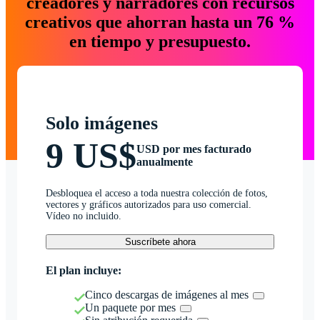
creadores y narradores con recursos
creativos que ahorran hasta un 76 %
en tiempo y presupuesto.
Solo imágenes
9 US$
USD por mes facturado
anualmente
Desbloquea el acceso a toda nuestra colección de fotos,
vectores y gráficos autorizados para uso comercial.
Vídeo no incluido.
Suscríbete ahora
El plan incluye:
Cinco descargas de imágenes al mes
Un paquete por mes