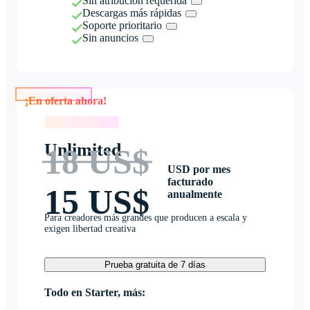
Sin atribución requerida
Descargas más rápidas
Soporte prioritario
Sin anuncios
¡En oferta ahora!
¡En oferta ahora!
Unlimited
18 US$
USD por mes
facturado
15 US$
anualmente
Para creadores más grandes que producen a escala y
exigen libertad creativa
Prueba gratuita de 7 días
Todo en Starter, más: