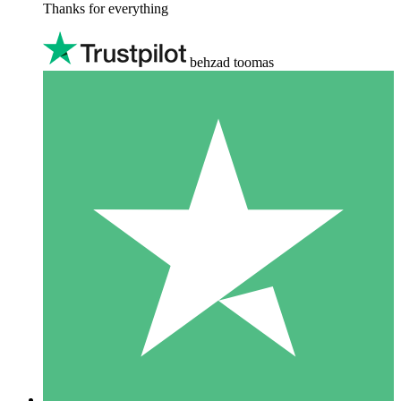
Thanks for everything
behzad toomas