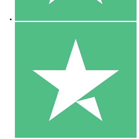
5 Descargas
15
US$
00
10 Descargas
20
US$
00