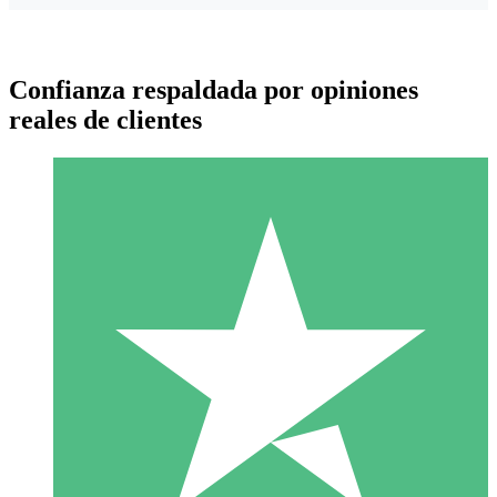
Confianza respaldada por opiniones
reales de clientes
Paquetes de Créditos Individuales
Paga según el uso con créditos de descarga. Sin compromiso
mensual.
1 Descarga
10
US$
00