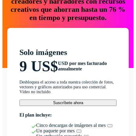
creadores y narradores con recursos
creativos que ahorran hasta un 76 %
en tiempo y presupuesto.
Solo imágenes
9 US$
USD por mes facturado
anualmente
Desbloquea el acceso a toda nuestra colección de fotos,
vectores y gráficos autorizados para uso comercial.
Vídeo no incluido.
Suscríbete ahora
El plan incluye:
Cinco descargas de imágenes al mes
Un paquete por mes