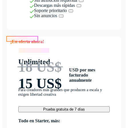
Sin atribución requerida
Descargas más rápidas
Soporte prioritario
Sin anuncios
¡En oferta ahora!
¡En oferta ahora!
Unlimited
18 US$
USD por mes
facturado
15 US$
anualmente
Para creadores más grandes que producen a escala y
exigen libertad creativa
Prueba gratuita de 7 días
Todo en Starter, más: