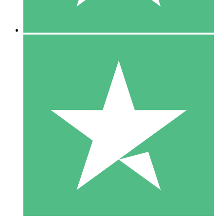
5 Descargas
15
US$
00
10 Descargas
20
US$
00