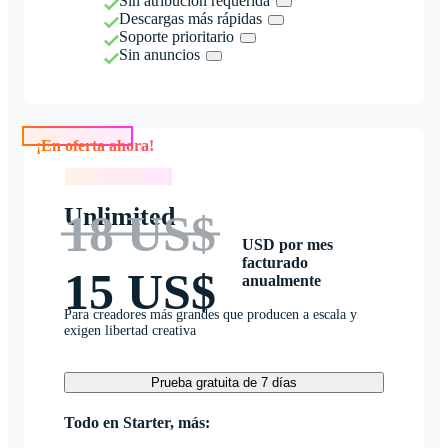
Sin atribución requerida
Descargas más rápidas
Soporte prioritario
Sin anuncios
¡En oferta ahora!
¡En oferta ahora!
Unlimited
18 US$
USD por mes
facturado
15 US$
anualmente
Para creadores más grandes que producen a escala y
exigen libertad creativa
Prueba gratuita de 7 días
Todo en Starter, más: