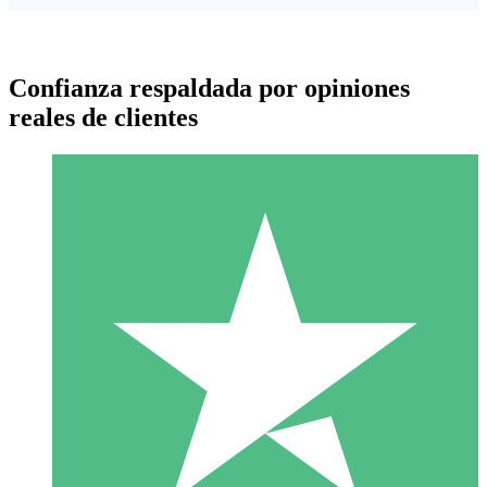
Confianza respaldada por opiniones
reales de clientes
Paquetes de Créditos Individuales
Paga según el uso con créditos de descarga. Sin compromiso
mensual.
1 Descarga
10
US$
00