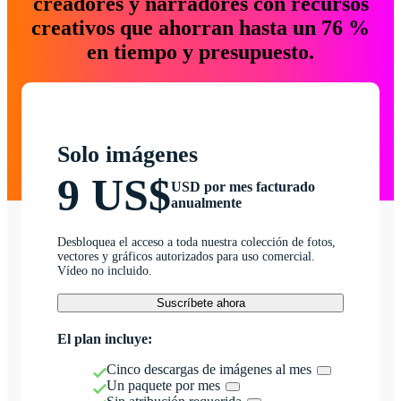
creadores y narradores con recursos
creativos que ahorran hasta un 76 %
en tiempo y presupuesto.
Solo imágenes
9 US$
USD por mes facturado
anualmente
Desbloquea el acceso a toda nuestra colección de fotos,
vectores y gráficos autorizados para uso comercial.
Vídeo no incluido.
Suscríbete ahora
El plan incluye:
Cinco descargas de imágenes al mes
Un paquete por mes