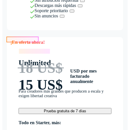
Sin atribución requerida
Descargas más rápidas
Soporte prioritario
Sin anuncios
¡En oferta ahora!
¡En oferta ahora!
Unlimited
18 US$
USD por mes
facturado
15 US$
anualmente
Para creadores más grandes que producen a escala y
exigen libertad creativa
Prueba gratuita de 7 días
Todo en Starter, más: