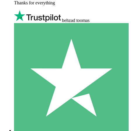
Thanks for everything
behzad toomas