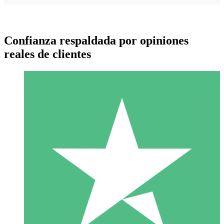
Confianza respaldada por opiniones
reales de clientes
Paquetes de Créditos Individuales
Paga según el uso con créditos de descarga. Sin compromiso
mensual.
1 Descarga
10
US$
00