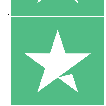
5 Descargas
15
US$
00
10 Descargas
20
US$
00