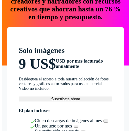
creadores y narradores con recursos
creativos que ahorran hasta un 76 %
en tiempo y presupuesto.
Solo imágenes
9 US$
USD por mes facturado
anualmente
Desbloquea el acceso a toda nuestra colección de fotos,
vectores y gráficos autorizados para uso comercial.
Vídeo no incluido.
Suscríbete ahora
El plan incluye:
Cinco descargas de imágenes al mes
Un paquete por mes