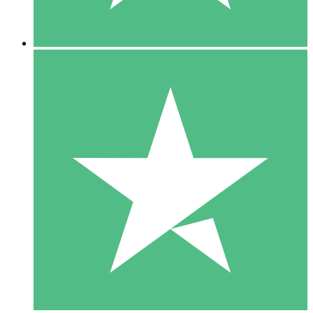
5 Descargas
15
US$
00
10 Descargas
20
US$
00