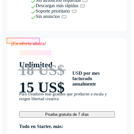
Sin atribución requerida
Descargas más rápidas
Soporte prioritario
Sin anuncios
¡En oferta ahora!
¡En oferta ahora!
Unlimited
18 US$
USD por mes
facturado
15 US$
anualmente
Para creadores más grandes que producen a escala y
exigen libertad creativa
Prueba gratuita de 7 días
Todo en Starter, más: