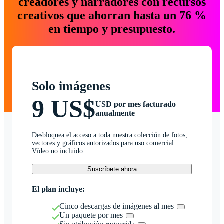
creadores y narradores con recursos
creativos que ahorran hasta un 76 %
en tiempo y presupuesto.
Solo imágenes
9 US$
USD por mes facturado
anualmente
Desbloquea el acceso a toda nuestra colección de fotos,
vectores y gráficos autorizados para uso comercial.
Vídeo no incluido.
Suscríbete ahora
El plan incluye:
Cinco descargas de imágenes al mes
Un paquete por mes