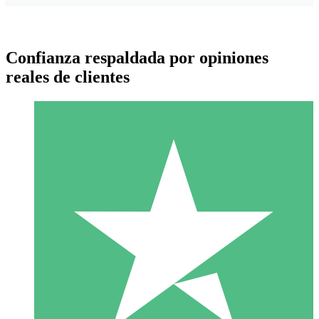
Confianza respaldada por opiniones
reales de clientes
Paquetes de Créditos Individuales
Paga según el uso con créditos de descarga. Sin compromiso
mensual.
1 Descarga
10
US$
00