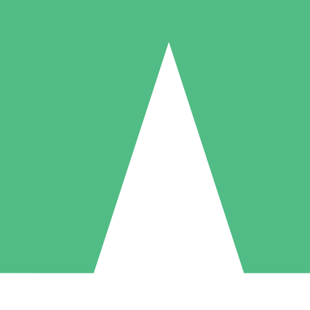
Paquetes de Créditos Individuales
Paga según el uso con créditos de descarga. Sin compromiso mensual.
1 Descarga
5 Descargas
10 Descargas
10
15
20
US$
00
US$
00
US$
00