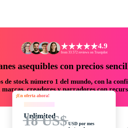
4.9
from 33.572 reviews on Trustpilot
anes asequibles con precios sencil
os de stock número 1 del mundo, con la confi
marcas, creadores y narradores con recurs
¡En oferta ahora!
un 76 % en tiempo y presupuesto.
¡En oferta ahora!
Unlimited
18 US$
USD por mes