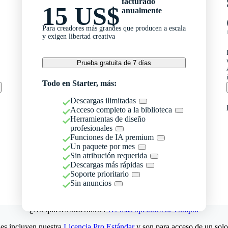
facturado
15 US$
anualmente
Para creadores más grandes que producen a escala
y exigen libertad creativa
Prueba gratuita de 7 días
Todo en Starter, más:
Descargas ilimitadas
Acceso completo a la biblioteca
Herramientas de diseño
profesionales
Funciones de IA premium
Un paquete por mes
Sin atribución requerida
Descargas más rápidas
Soporte prioritario
Sin anuncios
¿No quieres suscribirte?
Ver más opciones de compra
es incluyen nuestra
Licencia Pro Estándar
y son para acceso de un solo