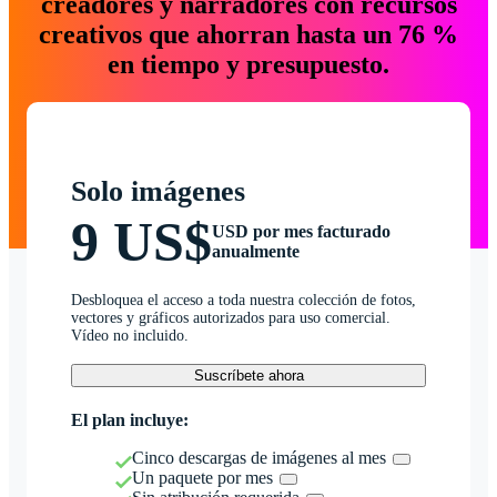
creadores y narradores con recursos
creativos que ahorran hasta un 76 %
en tiempo y presupuesto.
Solo imágenes
9 US$
USD por mes facturado
anualmente
Desbloquea el acceso a toda nuestra colección de fotos,
vectores y gráficos autorizados para uso comercial.
Vídeo no incluido.
Suscríbete ahora
El plan incluye:
Cinco descargas de imágenes al mes
Un paquete por mes