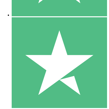
5 Descargas
15
US$
00
10 Descargas
20
US$
00