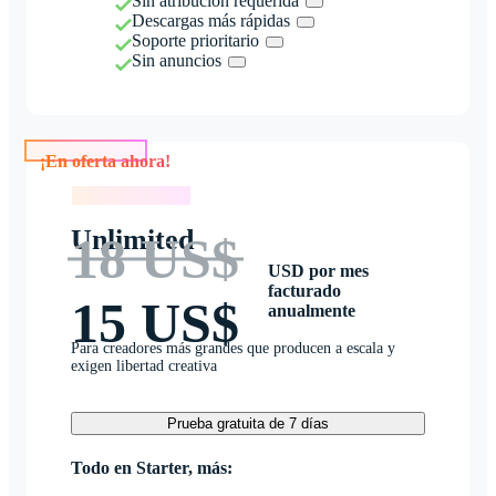
Sin atribución requerida
Descargas más rápidas
Soporte prioritario
Sin anuncios
¡En oferta ahora!
¡En oferta ahora!
Unlimited
18 US$
USD por mes
facturado
15 US$
anualmente
Para creadores más grandes que producen a escala y
exigen libertad creativa
Prueba gratuita de 7 días
Todo en Starter, más: