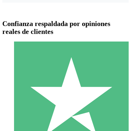
Confianza respaldada por opiniones
reales de clientes
Paquetes de Créditos Individuales
Paga según el uso con créditos de descarga. Sin compromiso
mensual.
1 Descarga
10
US$
00