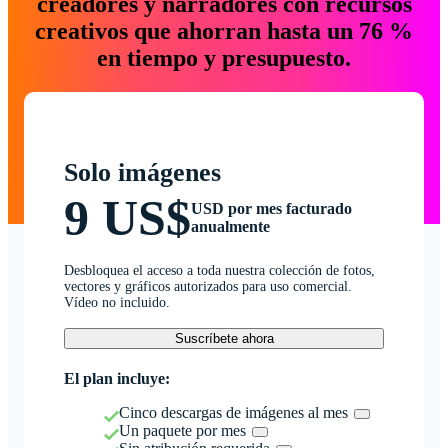
creadores y narradores con recursos
creativos que ahorran hasta un 76 %
en tiempo y presupuesto.
Solo imágenes
9 US$
USD por mes facturado
anualmente
Desbloquea el acceso a toda nuestra colección de fotos,
vectores y gráficos autorizados para uso comercial.
Vídeo no incluido.
Suscríbete ahora
El plan incluye:
Cinco descargas de imágenes al mes
Un paquete por mes