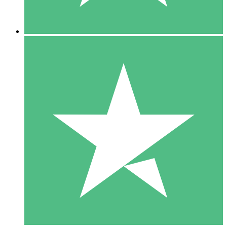
5 Descargas
15
US$
00
10 Descargas
20
US$
00