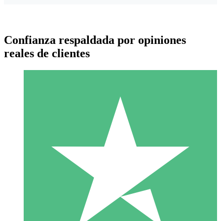
Confianza respaldada por opiniones
reales de clientes
Paquetes de Créditos Individuales
Paga según el uso con créditos de descarga. Sin compromiso
mensual.
1 Descarga
10
US$
00