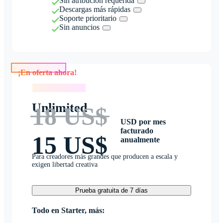
Sin atribución requerida
Descargas más rápidas
Soporte prioritario
Sin anuncios
¡En oferta ahora!
¡En oferta ahora!
Unlimited
18 US$
USD por mes
facturado
15 US$
anualmente
Para creadores más grandes que producen a escala y
exigen libertad creativa
Prueba gratuita de 7 días
Todo en Starter, más: