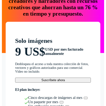
creadores y narradores con recursos
creativos que ahorran hasta un 76 %
en tiempo y presupuesto.
Solo imágenes
9 US$
USD por mes facturado
anualmente
Desbloquea el acceso a toda nuestra colección de fotos,
vectores y gráficos autorizados para uso comercial.
Vídeo no incluido.
Suscríbete ahora
El plan incluye:
Cinco descargas de imágenes al mes
Un paquete por mes