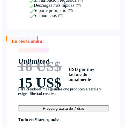
Sin atribución requerida
Descargas más rápidas
Soporte prioritario
Sin anuncios
¡En oferta ahora!
¡En oferta ahora!
Unlimited
18 US$
USD por mes
facturado
15 US$
anualmente
Para creadores más grandes que producen a escala y
exigen libertad creativa
Prueba gratuita de 7 días
Todo en Starter, más: