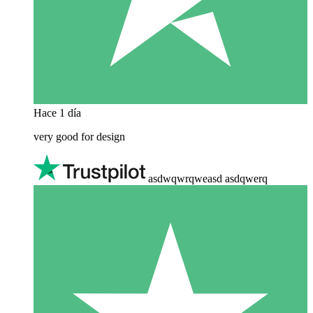
Hace 1 día
very good for design
asdwqwrqweasd asdqwerq