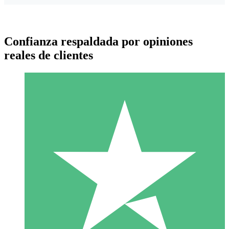
Confianza respaldada por opiniones
reales de clientes
Paquetes de Créditos Individuales
Paga según el uso con créditos de descarga. Sin compromiso
mensual.
1 Descarga
10
US$
00