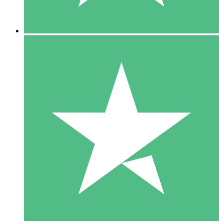
5 Descargas
15
US$
00
10 Descargas
20
US$
00