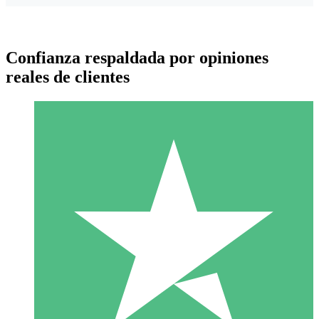
Confianza respaldada por opiniones
reales de clientes
Paquetes de Créditos Individuales
Paga según el uso con créditos de descarga. Sin compromiso
mensual.
1 Descarga
10
US$
00