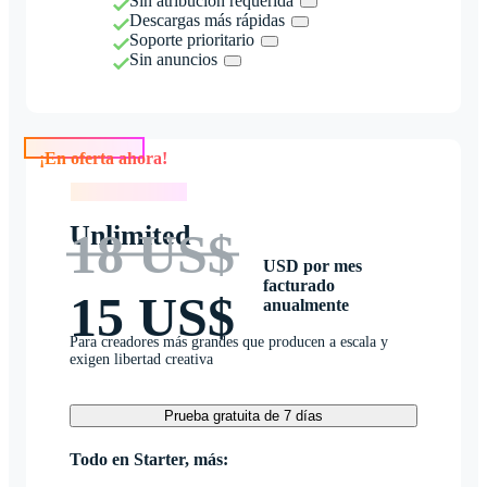
Sin atribución requerida
Descargas más rápidas
Soporte prioritario
Sin anuncios
¡En oferta ahora!
¡En oferta ahora!
Unlimited
18 US$
USD por mes
facturado
15 US$
anualmente
Para creadores más grandes que producen a escala y
exigen libertad creativa
Prueba gratuita de 7 días
Todo en Starter, más: