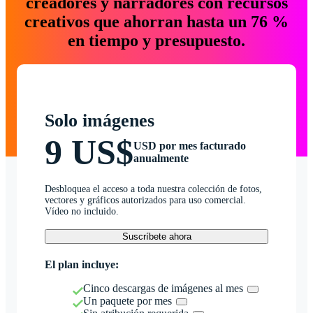
creadores y narradores con recursos
creativos que ahorran hasta un 76 %
en tiempo y presupuesto.
Solo imágenes
9 US$
USD por mes facturado
anualmente
Desbloquea el acceso a toda nuestra colección de fotos,
vectores y gráficos autorizados para uso comercial.
Vídeo no incluido.
Suscríbete ahora
El plan incluye:
Cinco descargas de imágenes al mes
Un paquete por mes