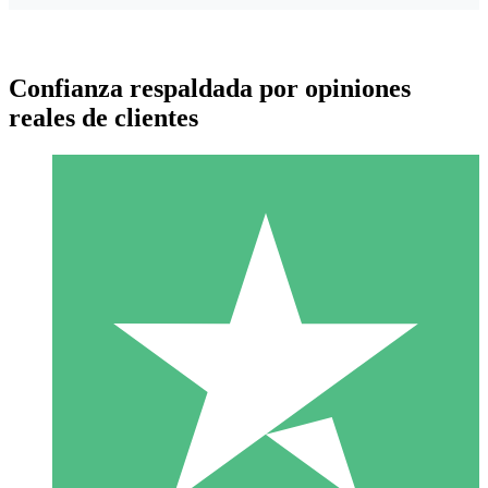
Confianza respaldada por opiniones
reales de clientes
Paquetes de Créditos Individuales
Paga según el uso con créditos de descarga. Sin compromiso
mensual.
1 Descarga
10
US$
00