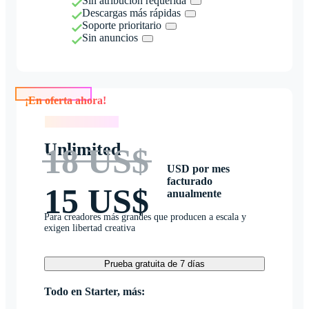
Sin atribución requerida
Descargas más rápidas
Soporte prioritario
Sin anuncios
¡En oferta ahora!
¡En oferta ahora!
Unlimited
18 US$
USD por mes
facturado
15 US$
anualmente
Para creadores más grandes que producen a escala y
exigen libertad creativa
Prueba gratuita de 7 días
Todo en Starter, más: