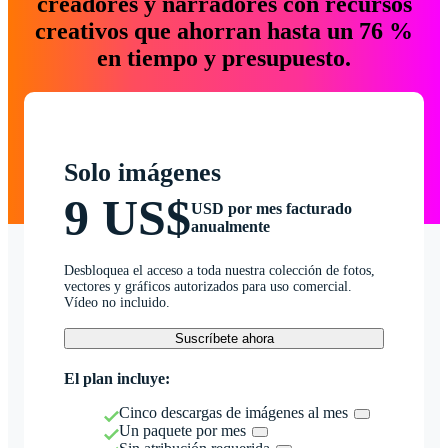
creadores y narradores con recursos
creativos que ahorran hasta un 76 %
en tiempo y presupuesto.
Solo imágenes
9 US$
USD por mes facturado
anualmente
Desbloquea el acceso a toda nuestra colección de fotos,
vectores y gráficos autorizados para uso comercial.
Vídeo no incluido.
Suscríbete ahora
El plan incluye:
Cinco descargas de imágenes al mes
Un paquete por mes