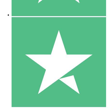
5 Descargas
15
US$
00
10 Descargas
20
US$
00