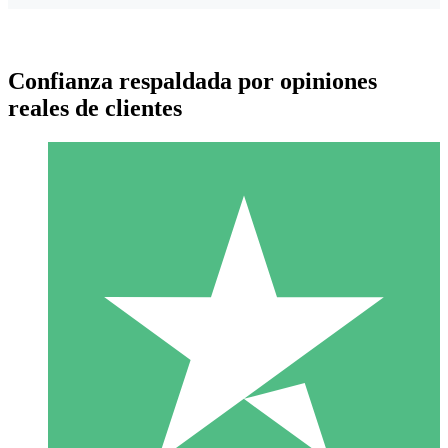
Confianza respaldada por opiniones
reales de clientes
Paquetes de Créditos Individuales
Paga según el uso con créditos de descarga. Sin compromiso
mensual.
1 Descarga
10
US$
00