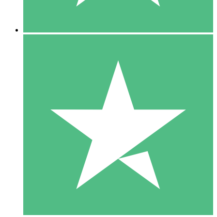
5 Descargas
15
US$
00
10 Descargas
20
US$
00