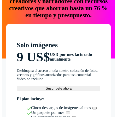
creadores y narradores con recursos
creativos que ahorran hasta un 76 %
en tiempo y presupuesto.
Solo imágenes
9 US$
USD por mes facturado
anualmente
Desbloquea el acceso a toda nuestra colección de fotos,
vectores y gráficos autorizados para uso comercial.
Vídeo no incluido.
Suscríbete ahora
El plan incluye:
Cinco descargas de imágenes al mes
Un paquete por mes