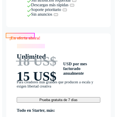
Sin atribución requerida
Descargas más rápidas
Soporte prioritario
Sin anuncios
¡En oferta ahora!
¡En oferta ahora!
Unlimited
18 US$
USD por mes
facturado
15 US$
anualmente
Para creadores más grandes que producen a escala y
exigen libertad creativa
Prueba gratuita de 7 días
Todo en Starter, más: