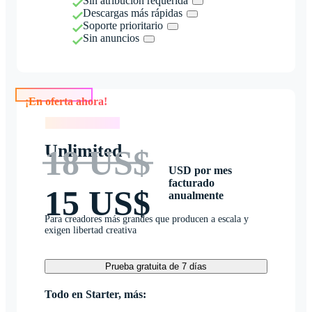
Sin atribución requerida
Descargas más rápidas
Soporte prioritario
Sin anuncios
¡En oferta ahora!
¡En oferta ahora!
Unlimited
18 US$
USD por mes
facturado
15 US$
anualmente
Para creadores más grandes que producen a escala y
exigen libertad creativa
Prueba gratuita de 7 días
Todo en Starter, más: