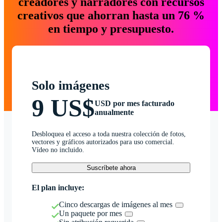
creadores y narradores con recursos
creativos que ahorran hasta un 76 %
en tiempo y presupuesto.
Solo imágenes
9 US$
USD por mes facturado
anualmente
Desbloquea el acceso a toda nuestra colección de fotos,
vectores y gráficos autorizados para uso comercial.
Vídeo no incluido.
Suscríbete ahora
El plan incluye:
Cinco descargas de imágenes al mes
Un paquete por mes