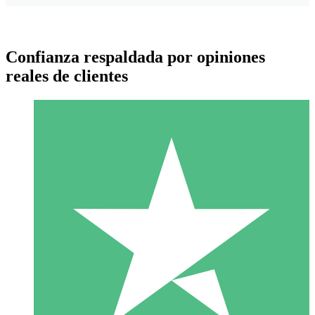
Confianza respaldada por opiniones
reales de clientes
Paquetes de Créditos Individuales
Paga según el uso con créditos de descarga. Sin compromiso
mensual.
1 Descarga
10
US$
00