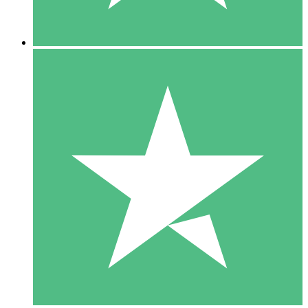
5 Descargas
15
US$
00
10 Descargas
20
US$
00