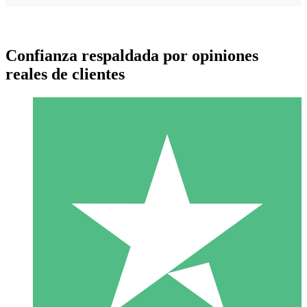
Confianza respaldada por opiniones
reales de clientes
Paquetes de Créditos Individuales
Paga según el uso con créditos de descarga. Sin compromiso
mensual.
1 Descarga
10
US$
00