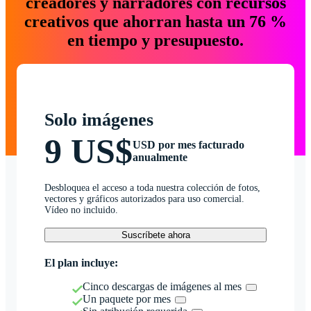
creadores y narradores con recursos
creativos que ahorran hasta un 76 %
en tiempo y presupuesto.
Solo imágenes
9 US$
USD por mes facturado
anualmente
Desbloquea el acceso a toda nuestra colección de fotos,
vectores y gráficos autorizados para uso comercial.
Vídeo no incluido.
Suscríbete ahora
El plan incluye:
Cinco descargas de imágenes al mes
Un paquete por mes