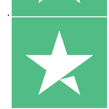
5 Descargas
15
US$
00
10 Descargas
20
US$
00