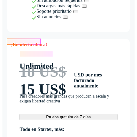
Sin atribución requerida
Descargas más rápidas
Soporte prioritario
Sin anuncios
¡En oferta ahora!
¡En oferta ahora!
Unlimited
18 US$
USD por mes
facturado
15 US$
anualmente
Para creadores más grandes que producen a escala y
exigen libertad creativa
Prueba gratuita de 7 días
Todo en Starter, más: