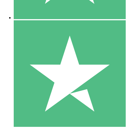
5 Descargas
15
US$
00
10 Descargas
20
US$
00