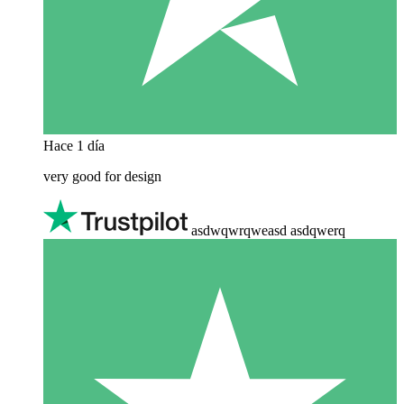
Hace 1 día
very good for design
asdwqwrqweasd asdqwerq