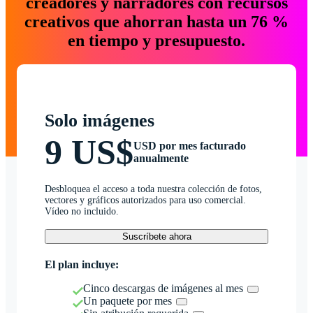
creadores y narradores con recursos
creativos que ahorran hasta un 76 %
en tiempo y presupuesto.
Solo imágenes
9 US$
USD por mes facturado
anualmente
Desbloquea el acceso a toda nuestra colección de fotos,
vectores y gráficos autorizados para uso comercial.
Vídeo no incluido.
Suscríbete ahora
El plan incluye:
Cinco descargas de imágenes al mes
Un paquete por mes