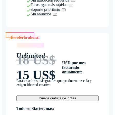
Sin atribución requerida
Descargas más rápidas
Soporte prioritario
Sin anuncios
¡En oferta ahora!
¡En oferta ahora!
Unlimited
18 US$
USD por mes
facturado
15 US$
anualmente
Para creadores más grandes que producen a escala y
exigen libertad creativa
Prueba gratuita de 7 días
Todo en Starter, más: