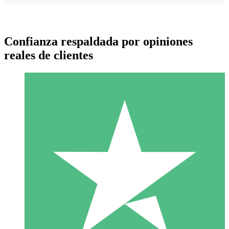
Confianza respaldada por opiniones
reales de clientes
Paquetes de Créditos Individuales
Paga según el uso con créditos de descarga. Sin compromiso
mensual.
1 Descarga
10
US$
00