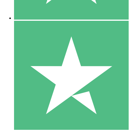
5 Descargas
15
US$
00
10 Descargas
20
US$
00