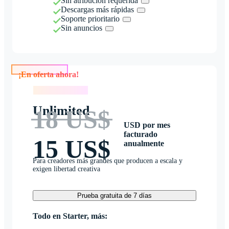
Sin atribución requerida
Descargas más rápidas
Soporte prioritario
Sin anuncios
¡En oferta ahora!
¡En oferta ahora!
Unlimited
18 US$
USD por mes
facturado
15 US$
anualmente
Para creadores más grandes que producen a escala y
exigen libertad creativa
Prueba gratuita de 7 días
Todo en Starter, más: