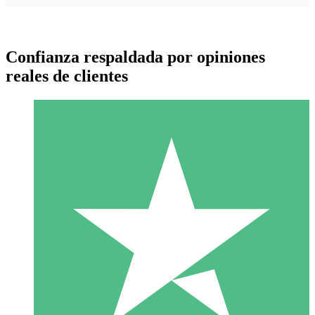
Confianza respaldada por opiniones
reales de clientes
Paquetes de Créditos Individuales
Paga según el uso con créditos de descarga. Sin compromiso
mensual.
1 Descarga
10
US$
00