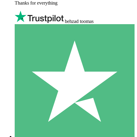
Thanks for everything
behzad toomas