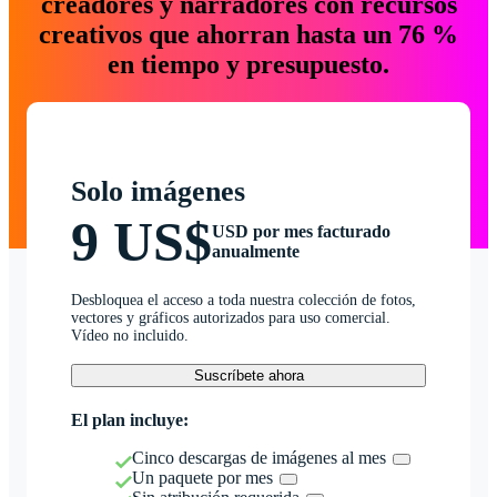
creadores y narradores con recursos
creativos que ahorran hasta un 76 %
en tiempo y presupuesto.
Solo imágenes
9 US$
USD por mes facturado
anualmente
Desbloquea el acceso a toda nuestra colección de fotos,
vectores y gráficos autorizados para uso comercial.
Vídeo no incluido.
Suscríbete ahora
El plan incluye:
Cinco descargas de imágenes al mes
Un paquete por mes