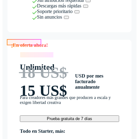
Sin atribución requerida
Descargas más rápidas
Soporte prioritario
Sin anuncios
¡En oferta ahora!
¡En oferta ahora!
Unlimited
18 US$
USD por mes
facturado
15 US$
anualmente
Para creadores más grandes que producen a escala y
exigen libertad creativa
Prueba gratuita de 7 días
Todo en Starter, más: