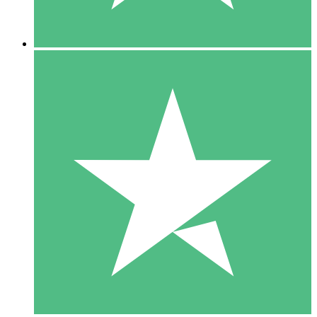
5 Descargas
15
US$
00
10 Descargas
20
US$
00