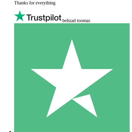
Thanks for everything
behzad toomas