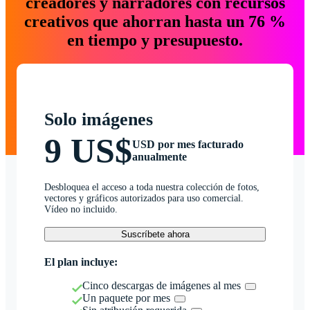
creadores y narradores con recursos
creativos que ahorran hasta un 76 %
en tiempo y presupuesto.
Solo imágenes
9 US$
USD por mes facturado
anualmente
Desbloquea el acceso a toda nuestra colección de fotos,
vectores y gráficos autorizados para uso comercial.
Vídeo no incluido.
Suscríbete ahora
El plan incluye:
Cinco descargas de imágenes al mes
Un paquete por mes