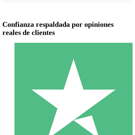
Confianza respaldada por opiniones
reales de clientes
Paquetes de Créditos Individuales
Paga según el uso con créditos de descarga. Sin compromiso
mensual.
1 Descarga
10
US$
00