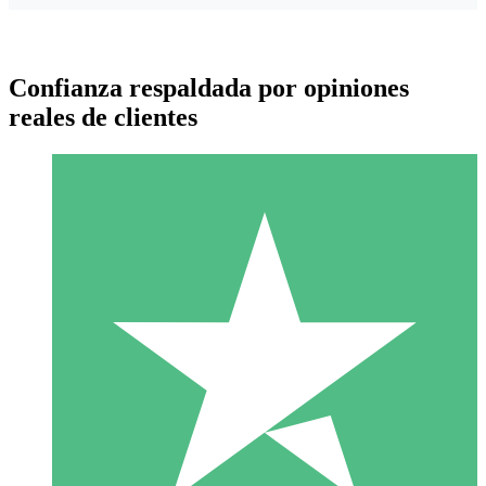
Confianza respaldada por opiniones
reales de clientes
Paquetes de Créditos Individuales
Paga según el uso con créditos de descarga. Sin compromiso
mensual.
1 Descarga
10
US$
00