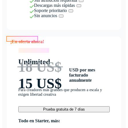
Sin atribución requerida
Descargas más rápidas
Soporte prioritario
Sin anuncios
¡En oferta ahora!
¡En oferta ahora!
Unlimited
18 US$
USD por mes
facturado
15 US$
anualmente
Para creadores más grandes que producen a escala y
exigen libertad creativa
Prueba gratuita de 7 días
Todo en Starter, más: