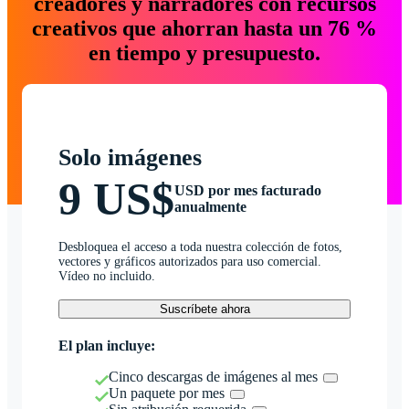
creadores y narradores con recursos
creativos que ahorran hasta un 76 %
en tiempo y presupuesto.
Solo imágenes
9 US$
USD por mes facturado
anualmente
Desbloquea el acceso a toda nuestra colección de fotos,
vectores y gráficos autorizados para uso comercial.
Vídeo no incluido.
Suscríbete ahora
El plan incluye:
Cinco descargas de imágenes al mes
Un paquete por mes