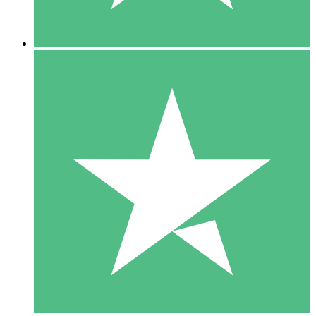
5 Descargas
15
US$
00
10 Descargas
20
US$
00