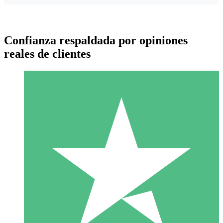
Confianza respaldada por opiniones
reales de clientes
Paquetes de Créditos Individuales
Paga según el uso con créditos de descarga. Sin compromiso
mensual.
1 Descarga
10
US$
00