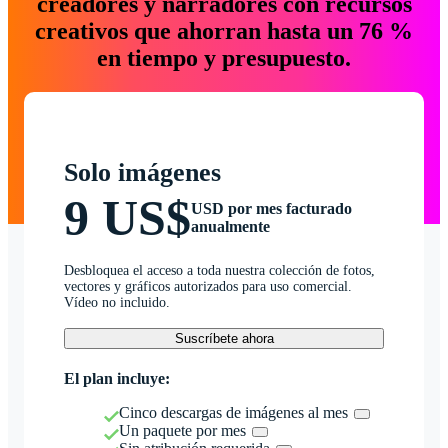
creadores y narradores con recursos
creativos que ahorran hasta un 76 %
en tiempo y presupuesto.
Solo imágenes
9 US$
USD por mes facturado
anualmente
Desbloquea el acceso a toda nuestra colección de fotos,
vectores y gráficos autorizados para uso comercial.
Vídeo no incluido.
Suscríbete ahora
El plan incluye:
Cinco descargas de imágenes al mes
Un paquete por mes