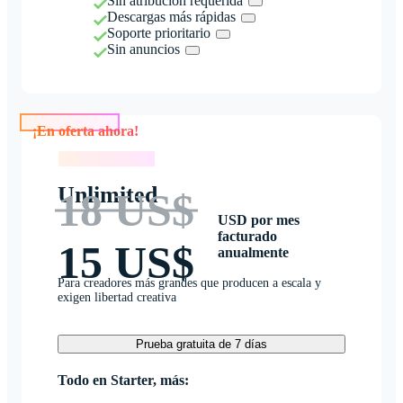
Sin atribución requerida
Descargas más rápidas
Soporte prioritario
Sin anuncios
¡En oferta ahora!
¡En oferta ahora!
Unlimited
18 US$
USD por mes
facturado
15 US$
anualmente
Para creadores más grandes que producen a escala y
exigen libertad creativa
Prueba gratuita de 7 días
Todo en Starter, más: