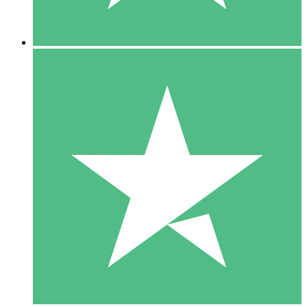
5 Descargas
15
US$
00
10 Descargas
20
US$
00