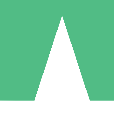
Paquetes de Créditos Individuales
Paga según el uso con créditos de descarga. Sin compromiso mensual.
1 Descarga
5 Descargas
10 Descargas
10
15
20
US$
00
US$
00
US$
00