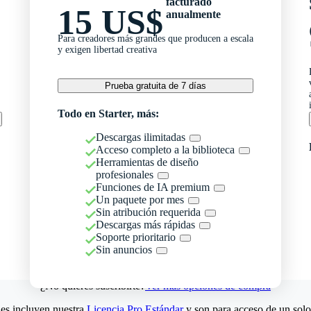
facturado
15 US$
anualmente
Para creadores más grandes que producen a escala
y exigen libertad creativa
Prueba gratuita de 7 días
Todo en Starter, más:
Descargas ilimitadas
Acceso completo a la biblioteca
Herramientas de diseño
profesionales
Funciones de IA premium
Un paquete por mes
Sin atribución requerida
Descargas más rápidas
Soporte prioritario
Sin anuncios
¿No quieres suscribirte?
Ver más opciones de compra
es incluyen nuestra
Licencia Pro Estándar
y son para acceso de un solo