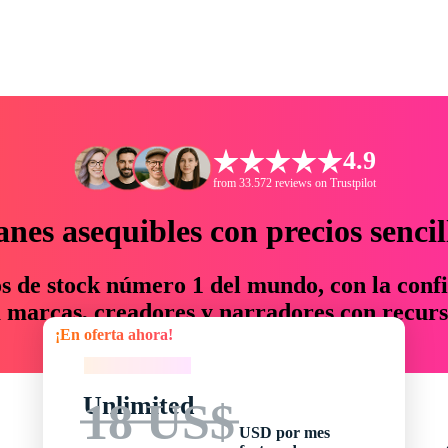
4.9
from 33.572 reviews on Trustpilot
anes asequibles con precios sencil
os de stock número 1 del mundo, con la confi
marcas, creadores y narradores con recurs
¡En oferta ahora!
un 76 % en tiempo y presupuesto.
¡En oferta ahora!
Unlimited
18 US$
USD por mes