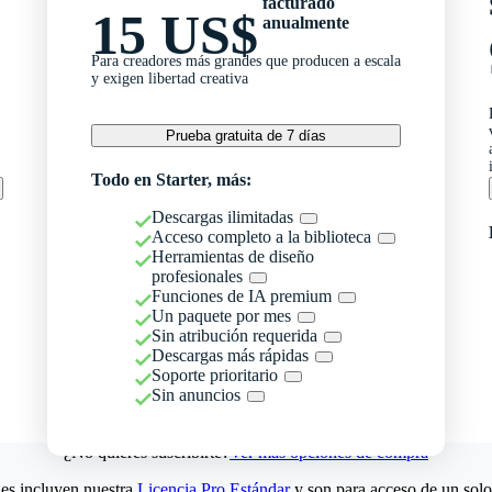
facturado
15 US$
anualmente
Para creadores más grandes que producen a escala
y exigen libertad creativa
Prueba gratuita de 7 días
Todo en Starter, más:
Descargas ilimitadas
Acceso completo a la biblioteca
Herramientas de diseño
profesionales
Funciones de IA premium
Un paquete por mes
Sin atribución requerida
Descargas más rápidas
Soporte prioritario
Sin anuncios
¿No quieres suscribirte?
Ver más opciones de compra
es incluyen nuestra
Licencia Pro Estándar
y son para acceso de un solo