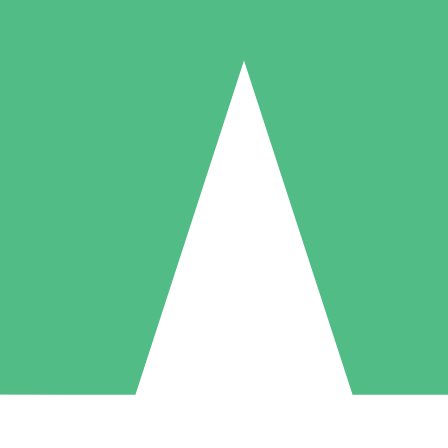
Paquetes de Créditos Individuales
Paga según el uso con créditos de descarga. Sin compromiso mensual.
1 Descarga
5 Descargas
10 Descargas
10
15
20
US$
00
US$
00
US$
00