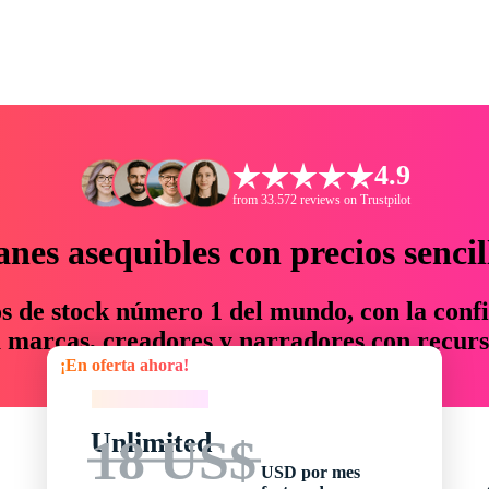
4.9
from 33.572 reviews on Trustpilot
anes asequibles con precios sencil
os de stock número 1 del mundo, con la confi
marcas, creadores y narradores con recurs
¡En oferta ahora!
un 76 % en tiempo y presupuesto.
¡En oferta ahora!
Unlimited
18 US$
USD por mes