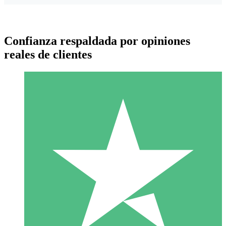
Confianza respaldada por opiniones
reales de clientes
Paquetes de Créditos Individuales
Paga según el uso con créditos de descarga. Sin compromiso
mensual.
1 Descarga
10
US$
00