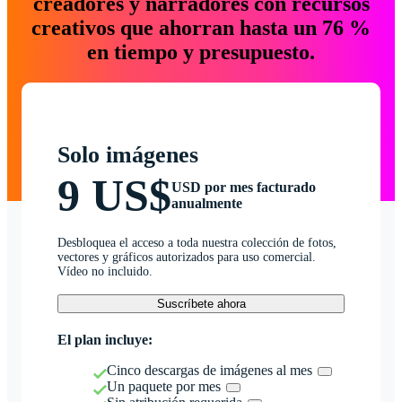
creadores y narradores con recursos
creativos que ahorran hasta un 76 %
en tiempo y presupuesto.
Solo imágenes
9 US$
USD por mes facturado
anualmente
Desbloquea el acceso a toda nuestra colección de fotos,
vectores y gráficos autorizados para uso comercial.
Vídeo no incluido.
Suscríbete ahora
El plan incluye:
Cinco descargas de imágenes al mes
Un paquete por mes