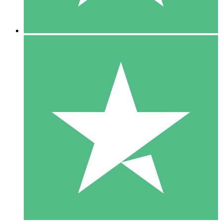
5 Descargas
15
US$
00
10 Descargas
20
US$
00