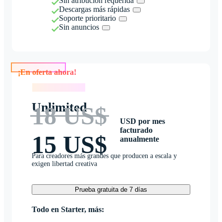
Sin atribución requerida
Descargas más rápidas
Soporte prioritario
Sin anuncios
¡En oferta ahora!
¡En oferta ahora!
Unlimited
18 US$
USD por mes
facturado
15 US$
anualmente
Para creadores más grandes que producen a escala y
exigen libertad creativa
Prueba gratuita de 7 días
Todo en Starter, más: