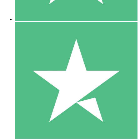
5 Descargas
15
US$
00
10 Descargas
20
US$
00