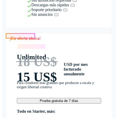
Sin atribución requerida
Descargas más rápidas
Soporte prioritario
Sin anuncios
¡En oferta ahora!
¡En oferta ahora!
Unlimited
18 US$
USD por mes
facturado
15 US$
anualmente
Para creadores más grandes que producen a escala y
exigen libertad creativa
Prueba gratuita de 7 días
Todo en Starter, más: