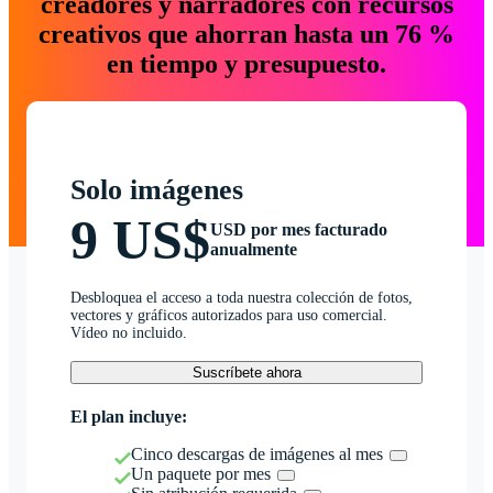
creadores y narradores con recursos
creativos que ahorran hasta un 76 %
en tiempo y presupuesto.
Solo imágenes
9 US$
USD por mes facturado
anualmente
Desbloquea el acceso a toda nuestra colección de fotos,
vectores y gráficos autorizados para uso comercial.
Vídeo no incluido.
Suscríbete ahora
El plan incluye:
Cinco descargas de imágenes al mes
Un paquete por mes