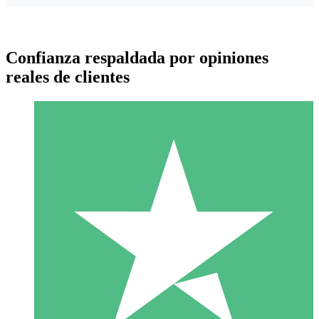
Confianza respaldada por opiniones
reales de clientes
Paquetes de Créditos Individuales
Paga según el uso con créditos de descarga. Sin compromiso
mensual.
1 Descarga
10
US$
00