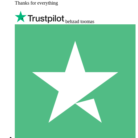
Thanks for everything
behzad toomas