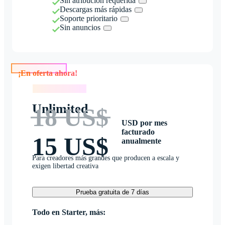
Sin atribución requerida
Descargas más rápidas
Soporte prioritario
Sin anuncios
¡En oferta ahora!
¡En oferta ahora!
Unlimited
18 US$
USD por mes
facturado
15 US$
anualmente
Para creadores más grandes que producen a escala y
exigen libertad creativa
Prueba gratuita de 7 días
Todo en Starter, más: