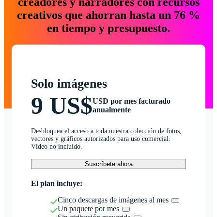
creadores y narradores con recursos
creativos que ahorran hasta un 76 %
en tiempo y presupuesto.
Solo imágenes
9 US$
USD por mes facturado
anualmente
Desbloquea el acceso a toda nuestra colección de fotos,
vectores y gráficos autorizados para uso comercial.
Vídeo no incluido.
Suscríbete ahora
El plan incluye:
Cinco descargas de imágenes al mes
Un paquete por mes