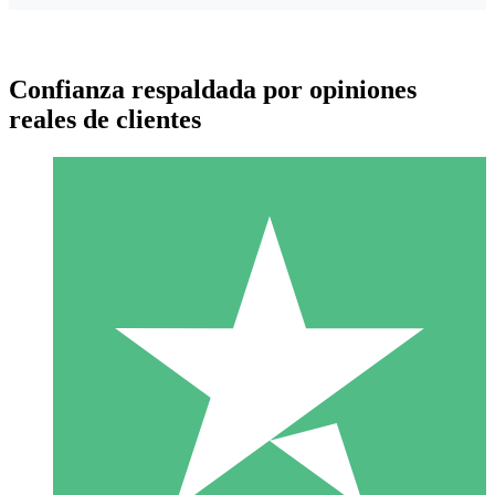
Confianza respaldada por opiniones
reales de clientes
Paquetes de Créditos Individuales
Paga según el uso con créditos de descarga. Sin compromiso
mensual.
1 Descarga
10
US$
00