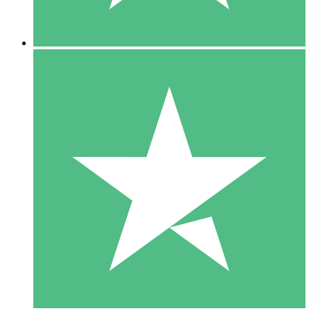
5 Descargas
15
US$
00
10 Descargas
20
US$
00