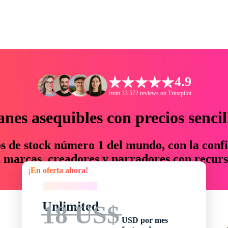
4.9
from 33.572 reviews on Trustpilot
anes asequibles con precios sencil
os de stock número 1 del mundo, con la confi
marcas, creadores y narradores con recurs
¡En oferta ahora!
un 76 % en tiempo y presupuesto.
¡En oferta ahora!
Unlimited
18 US$
USD por mes