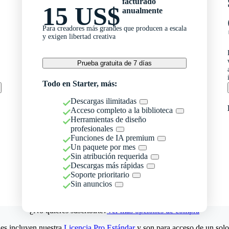
facturado
15 US$
anualmente
Para creadores más grandes que producen a escala
y exigen libertad creativa
Prueba gratuita de 7 días
Todo en Starter, más:
Descargas ilimitadas
Acceso completo a la biblioteca
Herramientas de diseño
profesionales
Funciones de IA premium
Un paquete por mes
Sin atribución requerida
Descargas más rápidas
Soporte prioritario
Sin anuncios
¿No quieres suscribirte?
Ver más opciones de compra
es incluyen nuestra
Licencia Pro Estándar
y son para acceso de un solo