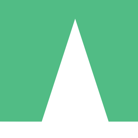
Paquetes de Créditos Individuales
Paga según el uso con créditos de descarga. Sin compromiso mensual.
1 Descarga
5 Descargas
10 Descargas
10
15
20
US$
00
US$
00
US$
00