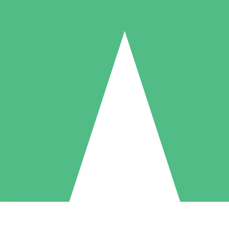
Paquetes de Créditos Individuales
Paga según el uso con créditos de descarga. Sin compromiso mensual.
1 Descarga
5 Descargas
10 Descargas
10
15
20
US$
00
US$
00
US$
00