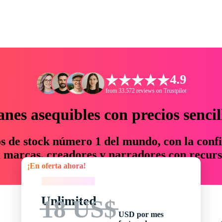
4.9
from 33.572 reviews on Trustpilot
anes asequibles con precios sencil
os de stock número 1 del mundo, con la confi
marcas, creadores y narradores con recurs
¡En oferta ahora!
un 76 % en tiempo y presupuesto.
¡En oferta ahora!
Unlimited
18 US$
USD por mes