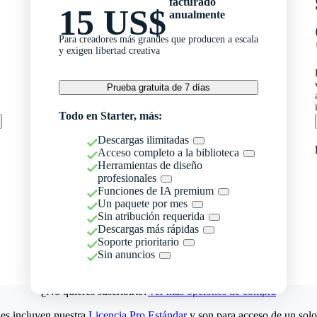
facturado
15 US$
anualmente
Para creadores más grandes que producen a escala
y exigen libertad creativa
Prueba gratuita de 7 días
Todo en Starter, más:
Descargas ilimitadas
Acceso completo a la biblioteca
Herramientas de diseño
profesionales
Funciones de IA premium
Un paquete por mes
Sin atribución requerida
Descargas más rápidas
Soporte prioritario
Sin anuncios
¿No quieres suscribirte?
Ver más opciones de compra
es incluyen nuestra
Licencia Pro Estándar
y son para acceso de un solo