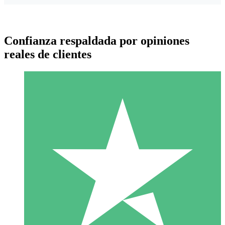
Confianza respaldada por opiniones
reales de clientes
Paquetes de Créditos Individuales
Paga según el uso con créditos de descarga. Sin compromiso
mensual.
1 Descarga
10
US$
00