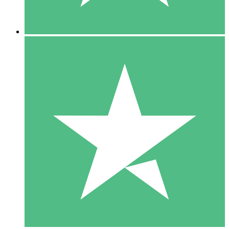
5 Descargas
15
US$
00
10 Descargas
20
US$
00