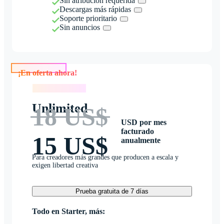
Sin atribución requerida
Descargas más rápidas
Soporte prioritario
Sin anuncios
¡En oferta ahora!
¡En oferta ahora!
Unlimited
18 US$
USD por mes
facturado
15 US$
anualmente
Para creadores más grandes que producen a escala y
exigen libertad creativa
Prueba gratuita de 7 días
Todo en Starter, más: