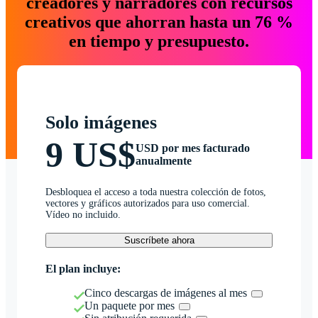
creadores y narradores con recursos
creativos que ahorran hasta un 76 %
en tiempo y presupuesto.
Solo imágenes
9 US$
USD por mes facturado
anualmente
Desbloquea el acceso a toda nuestra colección de fotos,
vectores y gráficos autorizados para uso comercial.
Vídeo no incluido.
Suscríbete ahora
El plan incluye:
Cinco descargas de imágenes al mes
Un paquete por mes