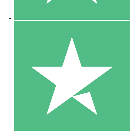
5 Descargas
15
US$
00
10 Descargas
20
US$
00