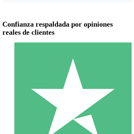
Confianza respaldada por opiniones
reales de clientes
Paquetes de Créditos Individuales
Paga según el uso con créditos de descarga. Sin compromiso
mensual.
1 Descarga
10
US$
00