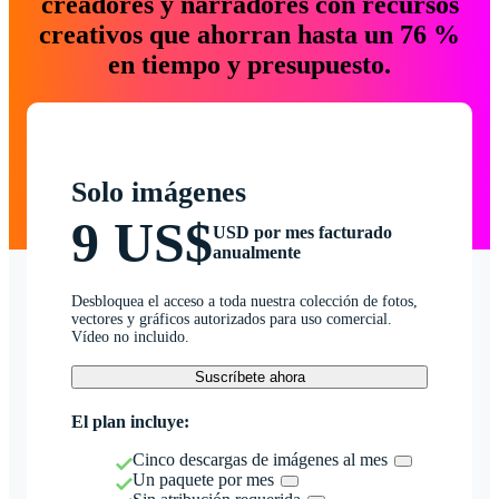
creadores y narradores con recursos
creativos que ahorran hasta un 76 %
en tiempo y presupuesto.
Solo imágenes
9 US$
USD por mes facturado
anualmente
Desbloquea el acceso a toda nuestra colección de fotos,
vectores y gráficos autorizados para uso comercial.
Vídeo no incluido.
Suscríbete ahora
El plan incluye:
Cinco descargas de imágenes al mes
Un paquete por mes