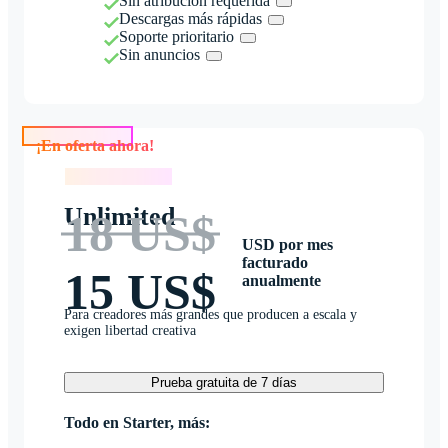
Sin atribución requerida
Descargas más rápidas
Soporte prioritario
Sin anuncios
¡En oferta ahora!
¡En oferta ahora!
Unlimited
18 US$
USD por mes
facturado
15 US$
anualmente
Para creadores más grandes que producen a escala y
exigen libertad creativa
Prueba gratuita de 7 días
Todo en Starter, más: